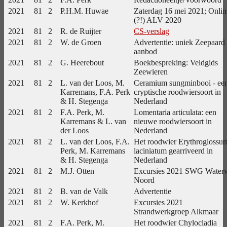
2021
81
2
P.H.M. Huwae
Zaterdag 16 mei 2021; Onlin
(?!) ALV 2020
2021
81
2
R. de Ruijter
CS-verslag
2021
81
2
W. de Groen
Advertentie: uniek Zeepaard
aanbod
2021
81
2
G. Heerebout
Boekbespreking: Veldgids
Zeewieren
2021
81
2
L. van der Loos, M.
Ceramium sungminbooi - ee
Karremans, F.A. Perk
cryptische roodwiersoort in
& H. Stegenga
Nederland
2021
81
2
F.A. Perk, M.
Lomentaria articulata: een
Karremans & L. van
nieuwe roodwiersoort in
der Loos
Nederland
2021
81
2
L. van der Loos, F.A.
Het roodwier Erythroglossu
Perk, M. Karremans
laciniatum gearriveerd in
& H. Stegenga
Nederland
2021
81
2
M.J. Otten
Excursies 2021 SWG Water
Noord
2021
81
2
B. van de Valk
Advertentie
2021
81
2
W. Kerkhof
Excursies 2021
Strandwerkgroep Alkmaar
2021
81
2
F.A. Perk, M.
Het roodwier Chylocladia