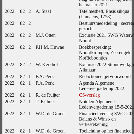
het najaar 2021
2022
82
2
A. Staal
Tafelmesheft, Ensis siliqua
(Linnaeus, 1758)
2022
82
2
Bestuursmededeling - secreta
gezocht
2022
82
2
M.J. Otten
Excursie 2021 SWG Waterw
Noord
2022
82
2
P.H.M. Huwae
Boekbespreking:
Noordkrompen, Zee-engelen
Koffieboontjes
2022
82
2
W. Kerkhof
Excursie 2022 Strandwerkgr
Alkmaar
2022
82
1
F.A. Perk
Redactioneeltje/Voorwoord
2022
82
1
F.A. Perk
Agenda Algemene
Ledenvergadering 2022
2022
82
1
R. de Ruijter
CS-verslag
2022
82
1
T. Kühne
Notulen Algemene
Ledenvergadering 15-5-202
2022
82
1
W.D. de Groen
Financieel verslag SWG 202
Balans & Winst- en
verliesrekening
2022
82
1
W.D. de Groen
Toelichting op het financieel