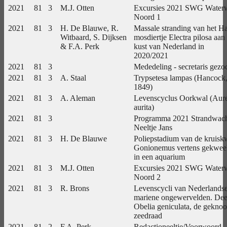
2021
81
3
M.J. Otten
Excursies 2021 SWG Water
Noord 1
2021
81
3
H. De Blauwe, R.
Massale stranding van het Ha
Witbaard, S. Dijksen
mosdiertje Electra pilosa aan
& F.A. Perk
kust van Nederland in
2020/2021
2021
81
3
Mededeling - secretaris gezo
2021
81
3
A. Staal
Trypsetesa lampas (Hancock
1849)
2021
81
3
A. Aleman
Levenscyclus Oorkwal (Aure
aurita)
2021
81
3
Programma 2021 Strandwac
Neeltje Jans
2021
81
3
H. De Blauwe
Poliepstadium van de kruisk
Gonionemus vertens gekwee
in een aquarium
2021
81
3
M.J. Otten
Excursies 2021 SWG Water
Noord 2
2021
81
3
R. Brons
Levenscycli van Nederlands
mariene ongewervelden. Dee
Obelia geniculata, de geknoo
zeedraad
2021
81
2
F.A. Perk
Redactioneeltje/Voorwoord