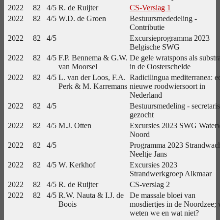
2022
82
4/5
R. de Ruijter
CS-Verslag 1
2022
82
4/5
W.D. de Groen
Bestuursmededeling -
Contributie
2022
82
4/5
Excursieprogramma 2023
Belgische SWG
2022
82
4/5
F.P. Bennema & G.W.
De gele wratspons als substr
van Moorsel
in de Oosterschelde
2022
82
4/5
L. van der Loos, F.A.
Radicilingua mediterranea: e
Perk & M. Karremans
nieuwe roodwiersoort in
Nederland
2022
82
4/5
Bestuursmedeling - secretaris
gezocht
2022
82
4/5
M.J. Otten
Excursies 2023 SWG Water
Noord
2022
82
4/5
Programma 2023 Strandwac
Neeltje Jans
2022
82
4/5
W. Kerkhof
Excursies 2023
Strandwerkgroep Alkmaar
2022
82
4/5
R. de Ruijter
CS-verslag 2
2022
82
4/5
R.W. Nauta & I.J. de
De massale bloei van
Boois
mosdiertjes in de Noordzee; 
weten we en wat niet?