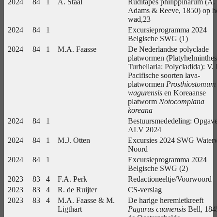
2024
84
1
A. Staal
Ruditapes philippinarum (A.
Adams & Reeve, 1850) op h
wad,23
2024
84
1
Excursieprogramma 2024
Belgische SWG (1)
2024
84
1
M.A. Faasse
De Nederlandse polyclade
platwormen (Platyhelminthes
Turbellaria: Polycladida): V.
Pacifische soorten lava-
platwormen
Prosthiostomum
wagurensis
en Koreaanse
platworm
Notocomplana
koreana
2024
84
1
Bestuursmededeling: Opgav
ALV 2024
2024
84
1
M.J. Otten
Excursies 2024 SWG Water
Noord
2024
84
1
Excursieprogramma 2024
Belgische SWG (2)
2023
83
4
F.A. Perk
Redactioneeltje/Voorwoord
2023
83
4
R. de Ruijter
CS-verslag
2023
83
4
M.A. Faasse & M.
De harige heremietkreeft
Ligthart
Pagurus cuanensis
Bell, 184