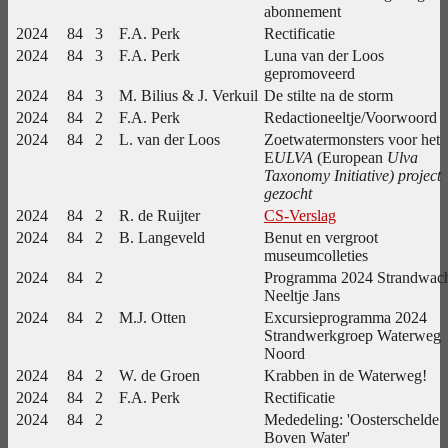
abonnement
2024
84
3
F.A. Perk
Rectificatie
2024
84
3
F.A. Perk
Luna van der Loos
gepromoveerd
2024
84
3
M. Bilius & J. Verkuil
De stilte na de storm
2024
84
2
F.A. Perk
Redactioneeltje/Voorwoord
2024
84
2
L. van der Loos
Zoetwatermonsters voor het
E
ULVA
(European
Ulva
Taxonomy Initiative) project
gezocht
2024
84
2
R. de Ruijter
CS-Verslag
2024
84
2
B. Langeveld
Benut en vergroot
museumcolleties
2024
84
2
Programma 2024 Strandwac
Neeltje Jans
2024
84
2
M.J. Otten
Excursieprogramma 2024
Strandwerkgroep Waterweg
Noord
2024
84
2
W. de Groen
Krabben in de Waterweg!
2024
84
2
F.A. Perk
Rectificatie
2024
84
2
Mededeling: 'Oosterschelde
Boven Water'