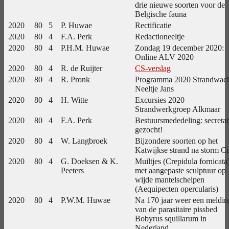
drie nieuwe soorten voor de
Belgische fauna
2020
80
5
P. Huwae
Rectificatie
2020
80
4
F.A. Perk
Redactioneeltje
2020
80
4
P.H.M. Huwae
Zondag 19 december 2020:
Online ALV 2020
2020
80
4
R. de Ruijter
CS-verslag
2020
80
4
R. Pronk
Programma 2020 Strandwac
Neeltje Jans
2020
80
4
H. Witte
Excursies 2020
Strandwerkgroep Alkmaar
2020
80
4
F.A. Perk
Bestuursmededeling: secretar
gezocht!
2020
80
4
W. Langbroek
Bijzondere soorten op het
Katwijkse strand na storm Ci
2020
80
4
G. Doeksen & K.
Muiltjes (Crepidula fornicata
Peeters
met aangepaste sculptuur op
wijde mantelschelpen
(Aequipecten opercularis)
2020
80
4
P.W.M. Huwae
Na 170 jaar weer een meldin
van de parasitaire pissbed
Bobyrus squillarum in
Nederland