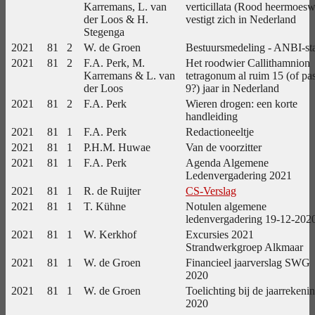
Karremans, L. van
verticillata (Rood heermoesw
der Loos & H.
vestigt zich in Nederland
Stegenga
2021
81
2
W. de Groen
Bestuursmedeling - ANBI-st
2021
81
2
F.A. Perk, M.
Het roodwier Callithamnion
Karremans & L. van
tetragonum al ruim 15 (of pa
der Loos
9?) jaar in Nederland
2021
81
2
F.A. Perk
Wieren drogen: een korte
handleiding
2021
81
1
F.A. Perk
Redactioneeltje
2021
81
1
P.H.M. Huwae
Van de voorzitter
2021
81
1
F.A. Perk
Agenda Algemene
Ledenvergadering 2021
2021
81
1
R. de Ruijter
CS-Verslag
2021
81
1
T. Kühne
Notulen algemene
ledenvergadering 19-12-202
2021
81
1
W. Kerkhof
Excursies 2021
Strandwerkgroep Alkmaar
2021
81
1
W. de Groen
Financieel jaarverslag SWG
2020
2021
81
1
W. de Groen
Toelichting bij de jaarrekeni
2020