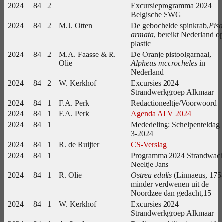
2024
84
2
Excursieprogramma 2024
Belgische SWG
2024
84
2
M.J. Otten
De gebochelde spinkrab,
Pis
armata
, bereikt Nederland o
plastic
2024
84
2
M.A. Faasse & R.
De Oranje pistoolgarnaal,
Olie
Alpheus macrocheles
in
Nederland
2024
84
2
W. Kerkhof
Excursies 2024
Strandwerkgroep Alkmaar
2024
84
1
F.A. Perk
Redactioneeltje/Voorwoord
2024
84
1
F.A. Perk
Agenda ALV 2024
2024
84
1
Mededeling: Schelpenteldag 
3-2024
2024
84
1
R. de Ruijter
CS-Verslag
2024
84
1
Programma 2024 Strandwac
Neeltje Jans
2024
84
1
R. Olie
Ostrea edulis
(Linnaeus, 175
minder verdwenen uit de
Noordzee dan gedacht,15
2024
84
1
W. Kerkhof
Excursies 2024
Strandwerkgroep Alkmaar