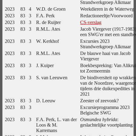
Strandwerkgroep Alkmaar
2023
83
4
W.D. de Groen
Weekdieren in de Waterweg
2023
83
3
F.A. Perk
Redactioneeltje/Voorwoord
2023
83
3
R. de Ruijter
CS-verslag
2023
83
3
R.M.L. Ates
Jacob Viergever (1917-1983)
een SWG'er met een standbe
2023
83
3
W. Kerkhof
Excursies 2023
Strandwerkgroep Alkmaar
2023
83
3
R.M.L. Ates
De blauwe haai van Jacob
Viergever
2023
83
3
J. Kuiper
Boekbespreking: Van Alikru
tot Zeemeermin
2023
83
3
S. van Leeuwen
De biodiversiteit op wrakken
van de Noordzee, waargeno
tijdens drie duikexpedities in
2021
2023
83
3
D. Leeuw
Zeester of zeevonk?
2023
83
3
Excursieprogramma 2023
Belgische SWG
2023
83
3
F.A. Perk, L. van der
Osmundea hybrida
:
Loos & M.
geslachtelijke voortplanting
Karremans