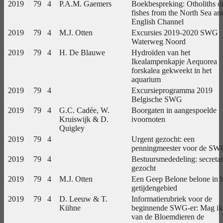
2019
79
4
P.A.M. Gaemers
Boekbespreking: Otholiths o
fishes from the North Sea an
English Channel
2019
79
4
M.J. Otten
Excursies 2019-2020 SWG
Waterweg Noord
2019
79
4
H. De Blauwe
Hydroïden van het
Ikealampenkapje Aequorea
forskalea gekweekt in het
aquarium
2019
79
4
Excursieprogramma 2019
Belgische SWG
2019
79
4
G.C. Cadée, W.
Boorgaten in aangespoelde
Kruiswijk & D.
ivoornoten
Quigley
2019
79
4
Urgent gezocht: een
penningmeester voor de SW
2019
79
4
Bestuursmededeling: secretar
gezocht
2019
79
4
M.J. Otten
Een Geep Belone belone in h
getijdengebied
2019
79
4
D. Leeuw & T.
Informatierubriek voor de
Kühne
beginnende SWG-er: Mag ik
van de Bloemdieren de