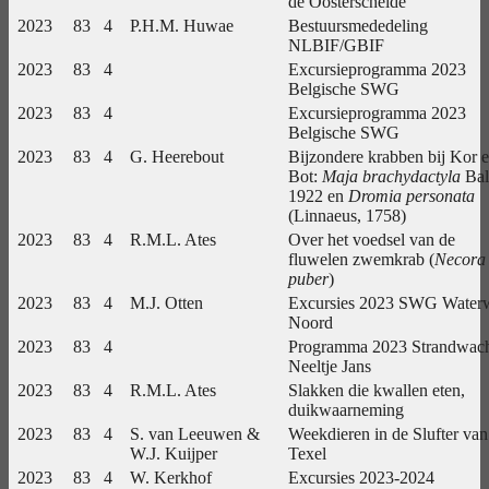
de Oosterschelde
2023
83
4
P.H.M. Huwae
Bestuursmededeling
NLBIF/GBIF
2023
83
4
Excursieprogramma 2023
Belgische SWG
2023
83
4
Excursieprogramma 2023
Belgische SWG
2023
83
4
G. Heerebout
Bijzondere krabben bij Kor 
Bot:
Maja brachydactyla
Bal
1922 en
Dromia personata
(Linnaeus, 1758)
2023
83
4
R.M.L. Ates
Over het voedsel van de
fluwelen zwemkrab (
Necora
puber
)
2023
83
4
M.J. Otten
Excursies 2023 SWG Water
Noord
2023
83
4
Programma 2023 Strandwac
Neeltje Jans
2023
83
4
R.M.L. Ates
Slakken die kwallen eten,
duikwaarneming
2023
83
4
S. van Leeuwen &
Weekdieren in de Slufter van
W.J. Kuijper
Texel
2023
83
4
W. Kerkhof
Excursies 2023-2024