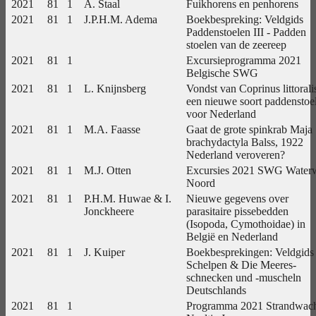
2021
81
1
A. Staal
Fuikhorens en penhorens
2021
81
1
J.P.H.M. Adema
Boekbespreking: Veldgids
Paddenstoelen III - Padden
stoelen van de zeereep
2021
81
1
Excursieprogramma 2021
Belgische SWG
2021
81
1
L. Knijnsberg
Vondst van Coprinus littorali
een nieuwe soort paddenstoe
voor Nederland
2021
81
1
M.A. Faasse
Gaat de grote spinkrab Maja
brachydactyla Balss, 1922
Nederland veroveren?
2021
81
1
M.J. Otten
Excursies 2021 SWG Water
Noord
2021
81
1
P.H.M. Huwae & I.
Nieuwe gegevens over
Jonckheere
parasitaire pissebedden
(Isopoda, Cymothoidae) in
België en Nederland
2021
81
1
J. Kuiper
Boekbesprekingen: Veldgids
Schelpen & Die Meeres-
schnecken und -muscheln
Deutschlands
2021
81
1
Programma 2021 Strandwac