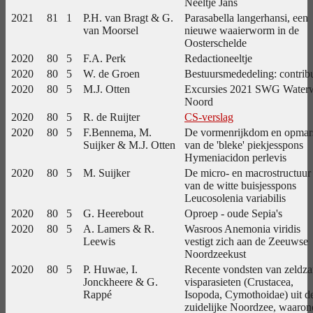
Neeltje Jans
2021
81
1
P.H. van Bragt & G.
Parasabella langerhansi, een
van Moorsel
nieuwe waaierworm in de
Oosterschelde
2020
80
5
F.A. Perk
Redactioneeltje
2020
80
5
W. de Groen
Bestuursmededeling: contribu
2020
80
5
M.J. Otten
Excursies 2021 SWG Water
Noord
2020
80
5
R. de Ruijter
CS-verslag
2020
80
5
F.Bennema, M.
De vormenrijkdom en opmar
Suijker & M.J. Otten
van de 'bleke' piekjesspons
Hymeniacidon perlevis
2020
80
5
M. Suijker
De micro- en macrostructuur
van de witte buisjesspons
Leucosolenia variabilis
2020
80
5
G. Heerebout
Oproep - oude Sepia's
2020
80
5
A. Lamers & R.
Wasroos Anemonia viridis
Leewis
vestigt zich aan de Zeeuwse
Noordzeekust
2020
80
5
P. Huwae, I.
Recente vondsten van zeldz
Jonckheere & G.
visparasieten (Crustacea,
Rappé
Isopoda, Cymothoidae) uit d
zuidelijke Noordzee, waaron