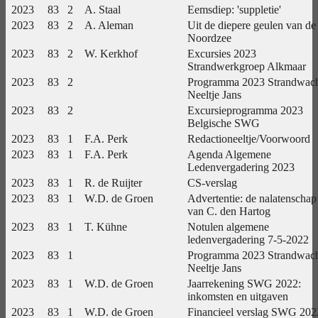
2023
83
2
A. Staal
Eemsdiep: 'suppletie'
2023
83
2
A. Aleman
Uit de diepere geulen van de
Noordzee
2023
83
2
W. Kerkhof
Excursies 2023
Strandwerkgroep Alkmaar
2023
83
2
Programma 2023 Strandwac
Neeltje Jans
2023
83
2
Excursieprogramma 2023
Belgische SWG
2023
83
1
F.A. Perk
Redactioneeltje/Voorwoord
2023
83
1
F.A. Perk
Agenda Algemene
Ledenvergadering 2023
2023
83
1
R. de Ruijter
CS-verslag
2023
83
1
W.D. de Groen
Advertentie: de nalatenschap
van C. den Hartog
2023
83
1
T. Kühne
Notulen algemene
ledenvergadering 7-5-2022
2023
83
1
Programma 2023 Strandwac
Neeltje Jans
2023
83
1
W.D. de Groen
Jaarrekening SWG 2022:
inkomsten en uitgaven
2023
83
1
W.D. de Groen
Financieel verslag SWG 202