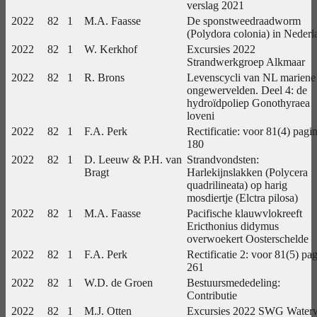
verslag 2021
2022
82
1
M.A. Faasse
De sponstweedraadworm
(Polydora colonia) in Nederl
2022
82
1
W. Kerkhof
Excursies 2022
Strandwerkgroep Alkmaar
2022
82
1
R. Brons
Levenscycli van NL mariene
ongewervelden. Deel 4: de
hydroïdpoliep Gonothyraea
loveni
2022
82
1
F.A. Perk
Rectificatie: voor 81(4) pagi
180
2022
82
1
D. Leeuw & P.H. van
Strandvondsten:
Bragt
Harlekijnslakken (Polycera
quadrilineata) op harig
mosdiertje (Elctra pilosa)
2022
82
1
M.A. Faasse
Pacifische klauwvlokreeft
Ericthonius didymus
overwoekert Oosterschelde
2022
82
1
F.A. Perk
Rectificatie 2: voor 81(5) pa
261
2022
82
1
W.D. de Groen
Bestuursmededeling:
Contributie
2022
82
1
M.J. Otten
Excursies 2022 SWG Water