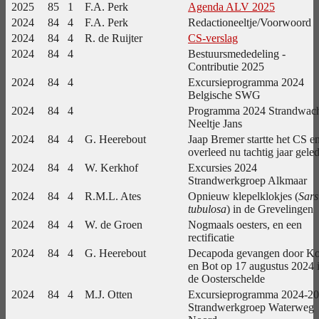
2025
85
1
F.A. Perk
Agenda ALV 2025
2024
84
4
F.A. Perk
Redactioneeltje/Voorwoord
2024
84
4
R. de Ruijter
CS-verslag
2024
84
4
Bestuursmededeling -
Contributie 2025
2024
84
4
Excursieprogramma 2024
Belgische SWG
2024
84
4
Programma 2024 Strandwac
Neeltje Jans
2024
84
4
G. Heerebout
Jaap Bremer startte het CS en
overleed nu tachtig jaar gele
2024
84
4
W. Kerkhof
Excursies 2024
Strandwerkgroep Alkmaar
2024
84
4
R.M.L. Ates
Opnieuw klepelklokjes (
Sars
tubulosa
) in de Grevelingen
2024
84
4
W. de Groen
Nogmaals oesters, en een
rectificatie
2024
84
4
G. Heerebout
Decapoda gevangen door Ko
en Bot op 17 augustus 2024 
de Oosterschelde
2024
84
4
M.J. Otten
Excursieprogramma 2024-2
Strandwerkgroep Waterweg