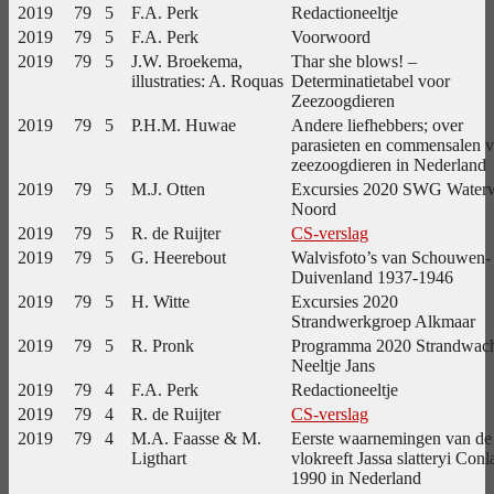
2019
79
5
F.A. Perk
Redactioneeltje
2019
79
5
F.A. Perk
Voorwoord
2019
79
5
J.W. Broekema,
Thar she blows! –
illustraties: A. Roquas
Determinatietabel voor
Zeezoogdieren
2019
79
5
P.H.M. Huwae
Andere liefhebbers; over
parasieten en commensalen 
zeezoogdieren in Nederland
2019
79
5
M.J. Otten
Excursies 2020 SWG Water
Noord
2019
79
5
R. de Ruijter
CS-verslag
2019
79
5
G. Heerebout
Walvisfoto’s van Schouwen-
Duivenland 1937-1946
2019
79
5
H. Witte
Excursies 2020
Strandwerkgroep Alkmaar
2019
79
5
R. Pronk
Programma 2020 Strandwac
Neeltje Jans
2019
79
4
F.A. Perk
Redactioneeltje
2019
79
4
R. de Ruijter
CS-verslag
2019
79
4
M.A. Faasse & M.
Eerste waarnemingen van de
Ligthart
vlokreeft Jassa slatteryi Conl
1990 in Nederland