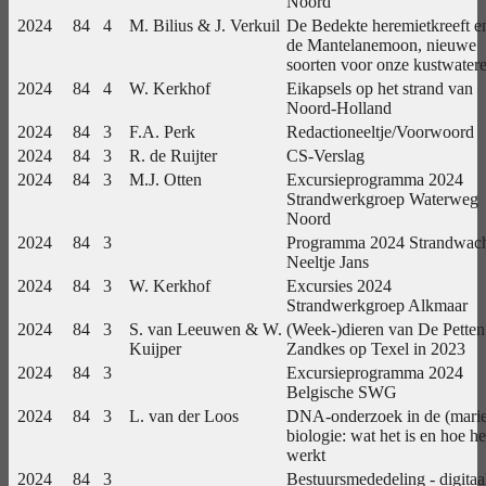
Noord
2024
84
4
M. Bilius & J. Verkuil
De Bedekte heremietkreeft e
de Mantelanemoon, nieuwe
soorten voor onze kustwater
2024
84
4
W. Kerkhof
Eikapsels op het strand van
Noord-Holland
2024
84
3
F.A. Perk
Redactioneeltje/Voorwoord
2024
84
3
R. de Ruijter
CS-Verslag
2024
84
3
M.J. Otten
Excursieprogramma 2024
Strandwerkgroep Waterweg
Noord
2024
84
3
Programma 2024 Strandwac
Neeltje Jans
2024
84
3
W. Kerkhof
Excursies 2024
Strandwerkgroep Alkmaar
2024
84
3
S. van Leeuwen & W.
(Week-)dieren van De Petten
Kuijper
Zandkes op Texel in 2023
2024
84
3
Excursieprogramma 2024
Belgische SWG
2024
84
3
L. van der Loos
DNA-onderzoek in de (mari
biologie: wat het is en hoe he
werkt
2024
84
3
Bestuursmededeling - digitaa