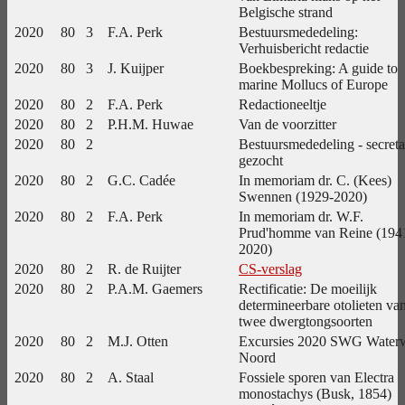
Belgische strand
2020
80
3
F.A. Perk
Bestuursmededeling:
Verhuisbericht redactie
2020
80
3
J. Kuijper
Boekbespreking: A guide to
marine Mollucs of Europe
2020
80
2
F.A. Perk
Redactioneeltje
2020
80
2
P.H.M. Huwae
Van de voorzitter
2020
80
2
Bestuursmededeling - secreta
gezocht
2020
80
2
G.C. Cadée
In memoriam dr. C. (Kees)
Swennen (1929-2020)
2020
80
2
F.A. Perk
In memoriam dr. W.F.
Prud'homme van Reine (194
2020)
2020
80
2
R. de Ruijter
CS-verslag
2020
80
2
P.A.M. Gaemers
Rectificatie: De moeilijk
determineerbare otolieten va
twee dwergtongsoorten
2020
80
2
M.J. Otten
Excursies 2020 SWG Water
Noord
2020
80
2
A. Staal
Fossiele sporen van Electra
monostachys (Busk, 1854)