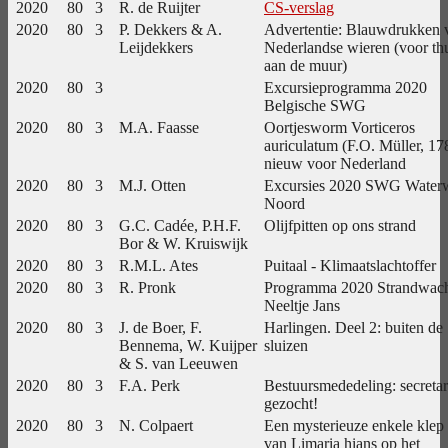
2020
80
3
R. de Ruijter
CS-verslag
2020
80
3
P. Dekkers & A.
Advertentie: Blauwdrukken 
Leijdekkers
Nederlandse wieren (voor th
aan de muur)
2020
80
3
Excursieprogramma 2020
Belgische SWG
2020
80
3
M.A. Faasse
Oortjesworm Vorticeros
auriculatum (F.O. Müller, 17
nieuw voor Nederland
2020
80
3
M.J. Otten
Excursies 2020 SWG Water
Noord
2020
80
3
G.C. Cadée, P.H.F.
Olijfpitten op ons strand
Bor & W. Kruiswijk
2020
80
3
R.M.L. Ates
Puitaal - Klimaatslachtoffer
2020
80
3
R. Pronk
Programma 2020 Strandwac
Neeltje Jans
2020
80
3
J. de Boer, F.
Harlingen. Deel 2: buiten de
Bennema, W. Kuijper
sluizen
& S. van Leeuwen
2020
80
3
F.A. Perk
Bestuursmededeling: secretar
gezocht!
2020
80
3
N. Colpaert
Een mysterieuze enkele klep
van Limaria hians op het