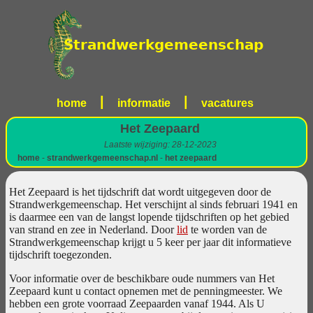
|
|
home
informatie
vacatures
Het Zeepaard
Laatste wijziging: 28-12-2023
home
-
strandwerkgemeenschap.nl
-
het zeepaard
Het Zeepaard is het tijdschrift dat wordt uitgegeven door de
Strandwerkgemeenschap. Het verschijnt al sinds februari 1941 en
is daarmee een van de langst lopende tijdschriften op het gebied
van strand en zee in Nederland. Door
lid
te worden van de
Strandwerkgemeenschap krijgt u 5 keer per jaar dit informatieve
tijdschrift toegezonden.
Voor informatie over de beschikbare oude nummers van Het
Zeepaard kunt u contact opnemen met de penningmeester. We
hebben een grote voorraad Zeepaarden vanaf 1944. Als U