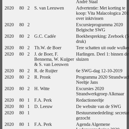
André Staal
2020
80
2
S. van Leeuwen
Advertentie: Met korting te
koop: Vita Malacologica 20
over inktvissen
2020
80
2
Excursieprogramma 2020
Belgische SWG
2020
80
2
G.C. Cadée
Boekbespreking: Zeeboek (5
druk)
2020
80
2
Th.W. de Boer
Tere schatten uit oude wulke
2020
80
2
J. de Boer, F.
Harlingen. Deel 1: binnen de
Bennema, W. Kuijper
sluizen
& S. van Leeuwen
2020
80
2
R. de Ruijter
6e SWG-dag 12-10-2019
2020
80
2
R. Pronk
Programma 2020 Strandwac
Neeltje Jans
2020
80
2
H. Witte
Excursies 2020
Strandwerkgroep Alkmaar
2020
80
1
F.A. Perk
Redactioneeltje
2020
80
1
D. Leeuw
De website van de SWG
2020
80
1
Bestuursmededeling: secretar
gezocht
2020
80
1
F.A. Perk
Agenda Algemene