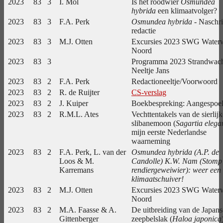
2023
83
3
I. Mol
Is het roodwier
Osmundea
hybrida
een klimaatvolger?
2023
83
3
F.A. Perk
Osmundea hybrida
- Naschri
redactie
2023
83
3
M.J. Otten
Excursies 2023 SWG Water
Noord
2023
83
3
Programma 2023 Strandwac
Neeltje Jans
2023
83
2
F.A. Perk
Redactioneeltje/Voorwoord
2023
83
2
R. de Ruijter
CS-verslag
2023
83
2
J. Kuiper
Boekbespreking: Aangespoe
2023
83
2
R.M.L. Ates
Vechttentakels van de sierlijk
slibanemoon (
Sagartia elega
mijn eerste Nederlandse
waarneming
2023
83
2
F.A. Perk, L. van der
Osmundea hybrida (A.P. de
Loos & M.
Candolle) K.W. Nam (Stomp
Karremans
rendiergeweiwier): weer een
klimaatschuiver!
2023
83
2
M.J. Otten
Excursies 2023 SWG Water
Noord
2023
83
2
M.A. Faasse & A.
De uitbreiding van de Japans
Gittenberger
zeepbelslak (
Haloa japonica