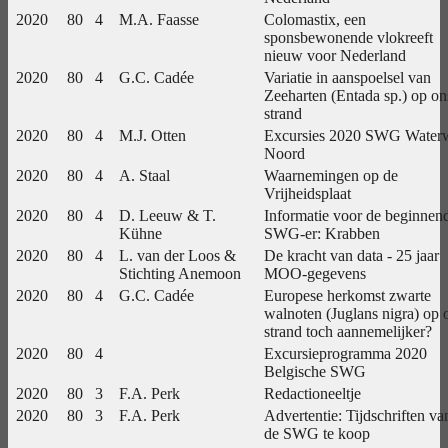
2020
80
4
M.A. Faasse
Colomastix, een
sponsbewonende vlokreeft
nieuw voor Nederland
2020
80
4
G.C. Cadée
Variatie in aanspoelsel van
Zeeharten (Entada sp.) op on
strand
2020
80
4
M.J. Otten
Excursies 2020 SWG Water
Noord
2020
80
4
A. Staal
Waarnemingen op de
Vrijheidsplaat
2020
80
4
D. Leeuw & T.
Informatie voor de beginnen
Kühne
SWG-er: Krabben
2020
80
4
L. van der Loos &
De kracht van data - 25 jaar
Stichting Anemoon
MOO-gegevens
2020
80
4
G.C. Cadée
Europese herkomst zwarte
walnoten (Juglans nigra) op 
strand toch aannemelijker?
2020
80
4
Excursieprogramma 2020
Belgische SWG
2020
80
3
F.A. Perk
Redactioneeltje
2020
80
3
F.A. Perk
Advertentie: Tijdschriften va
de SWG te koop