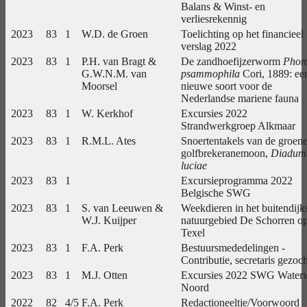
Balans & Winst- en
verliesrekennig
2023
83
1
W.D. de Groen
Toelichting op het financieel
verslag 2022
2023
83
1
P.H. van Bragt &
De zandhoefijzerworm
Phor
G.W.N.M. van
psammophila
Cori, 1889: ee
Moorsel
nieuwe soort voor de
Nederlandse mariene fauna
2023
83
1
W. Kerkhof
Excursies 2022
Strandwerkgroep Alkmaar
2023
83
1
R.M.L. Ates
Snoertentakels van de groen
golfbrekeranemoon,
Diadum
luciae
2023
83
1
Excursieprogramma 2022
Belgische SWG
2023
83
1
S. van Leeuwen &
Weekdieren in het buitendijk
W.J. Kuijper
natuurgebied De Schorren o
Texel
2023
83
1
F.A. Perk
Bestuursmededelingen -
Contributie, secretaris gezoch
2023
83
1
M.J. Otten
Excursies 2022 SWG Water
Noord
2022
82
4/5
F.A. Perk
Redactioneeltje/Voorwoord