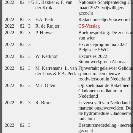
2022
82
4/5
H. Bakker & F. van
Nationale Schelpenteldag 25
der Kruk
maart 2023: vrijwilligers
gezocht
2022
82
3
F.A. Perk
Redactioneeltje/Voorwoord
2022
82
3
R. de Ruijter
CS-Verslag
2022
82
3
P. Huwae
Boekbespreking: De zee is ni
van wier
2022
82
3
Excursieprogramma 2022
Belgische SWG
2022
82
3
W. Kerkhof
Excursies 2022
Strandwerkgroep Alkmaar
2022
82
3
M. Karremans, L. van
Fijnvertakt geleiwier Gelidi
der Loos & F.A. Perk
spinosum: een nieuwe
roodwiersoort in Nederland
2022
82
3
M.J. Otten
Op zoek naar de Raketmedus
Cladonema radiatum in
Nederland
2022
82
3
R. Brons
Levenscycli van Nederlands
mariene ongewervelden. Dee
de hydromeduse Cladonema
radiatum
2022
82
3
Bestuursmededeling - secreta
gezocht