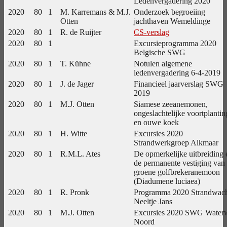
Ledenvergadering 2020
2020
80
1
M. Karremans & M.J.
Onderzoek begroeiing
Otten
jachthaven Wemeldinge
2020
80
1
R. de Ruijter
CS-verslag
2020
80
1
Excursieprogramma 2020
Belgische SWG
2020
80
1
T. Kühne
Notulen algemene
ledenvergadering 6-4-2019
2020
80
1
J. de Jager
Financieel jaarverslag SWG
2019
2020
80
1
M.J. Otten
Siamese zeeanemonen,
ongeslachtelijke voortplantin
en ouwe koek
2020
80
1
H. Witte
Excursies 2020
Strandwerkgroep Alkmaar
2020
80
1
R.M.L. Ates
De opmerkelijke uitbreiding 
de permanente vestiging van
groene golfbrekeranemoon
(Diadumene luciaea)
2020
80
1
R. Pronk
Programma 2020 Strandwac
Neeltje Jans
2020
80
1
M.J. Otten
Excursies 2020 SWG Water
Noord