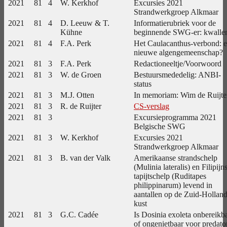
2021
81
4
W. Kerkhof
Excursies 2021
Strandwerkgroep Alkmaar
2021
81
4
D. Leeuw & T.
Informatierubriek voor de
Kühne
beginnende SWG-er: kwalle
2021
81
4
F.A. Perk
Het Caulacanthus-verbond: 
nieuwe algengemeenschap?
2021
81
3
F.A. Perk
Redactioneeltje/Voorwoord
2021
81
3
W. de Groen
Bestuursmededelig: ANBI-
status
2021
81
3
M.J. Otten
In memoriam: Wim de Ruijte
2021
81
3
R. de Ruijter
CS-verslag
2021
81
3
Excursieprogramma 2021
Belgische SWG
2021
81
3
W. Kerkhof
Excursies 2021
Strandwerkgroep Alkmaar
2021
81
3
B. van der Valk
Amerikaanse strandschelp
(Mulinia lateralis) en Filipijn
tapijtschelp (Ruditapes
philippinarum) levend in
aantallen op de Zuid-Hollan
kust
2021
81
3
G.C. Cadée
Is Dosinia exoleta onbereikb
of ongenietbaar voor predato