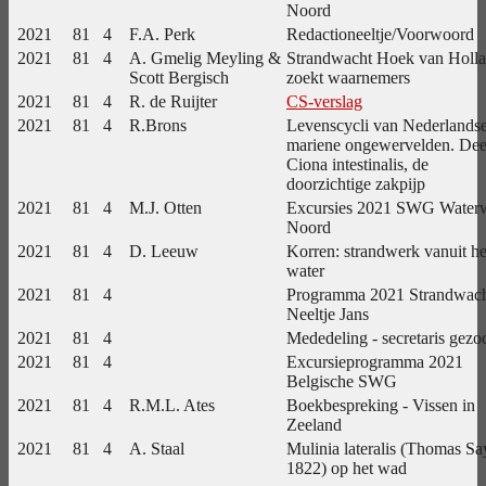
Noord
2021
81
4
F.A. Perk
Redactioneeltje/Voorwoord
2021
81
4
A. Gmelig Meyling &
Strandwacht Hoek van Holl
Scott Bergisch
zoekt waarnemers
2021
81
4
R. de Ruijter
CS-verslag
2021
81
4
R.Brons
Levenscycli van Nederlands
mariene ongewervelden. Dee
Ciona intestinalis, de
doorzichtige zakpijp
2021
81
4
M.J. Otten
Excursies 2021 SWG Water
Noord
2021
81
4
D. Leeuw
Korren: strandwerk vanuit he
water
2021
81
4
Programma 2021 Strandwac
Neeltje Jans
2021
81
4
Mededeling - secretaris gezo
2021
81
4
Excursieprogramma 2021
Belgische SWG
2021
81
4
R.M.L. Ates
Boekbespreking - Vissen in
Zeeland
2021
81
4
A. Staal
Mulinia lateralis (Thomas Sa
1822) op het wad