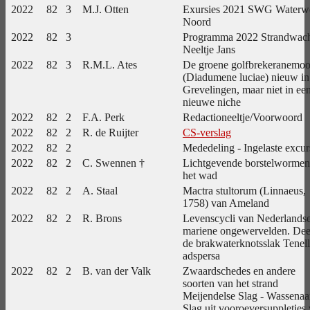
2022
82
3
M.J. Otten
Exursies 2021 SWG Waterw
Noord
2022
82
3
Programma 2022 Strandwac
Neeltje Jans
2022
82
3
R.M.L. Ates
De groene golfbrekeranemo
(Diadumene luciae) nieuw in
Grevelingen, maar niet in ee
nieuwe niche
2022
82
2
F.A. Perk
Redactioneeltje/Voorwoord
2022
82
2
R. de Ruijter
CS-verslag
2022
82
2
Mededeling - Ingelaste excur
2022
82
2
C. Swennen †
Lichtgevende borstelwormen
het wad
2022
82
2
A. Staal
Mactra stultorum (Linnaeus,
1758) van Ameland
2022
82
2
R. Brons
Levenscycli van Nederlands
mariene ongewervelden. Dee
de brakwaterknotsslak Tenell
adspersa
2022
82
2
B. van der Valk
Zwaardschedes en andere
soorten van het strand
Meijendelse Slag - Wassenaa
Slag uit vooroeversuppleties