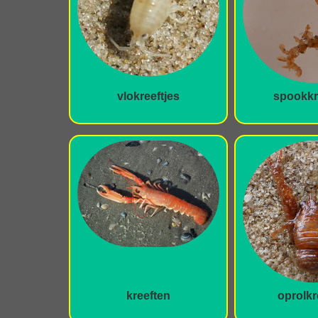
vlokreeftjes
spookkr
kreeften
oprolkr