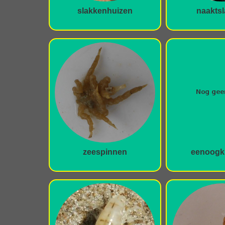
slakkenhuizen
naakts
zeespinnen
eenoogkr