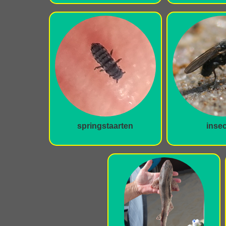
springstaarten
inse