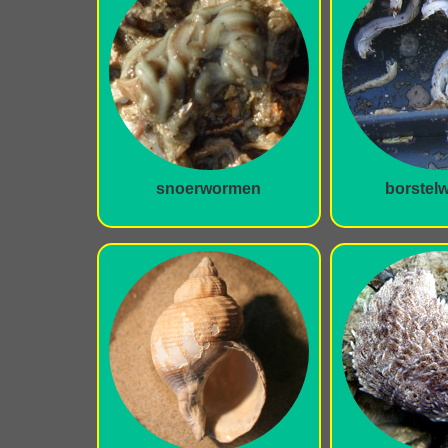
snoerwormen
borstel