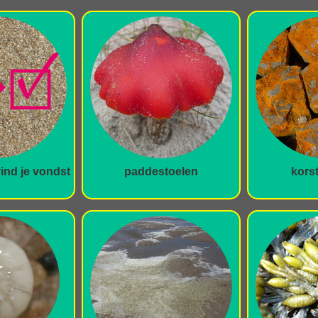
vind je vondst
paddestoelen
kors