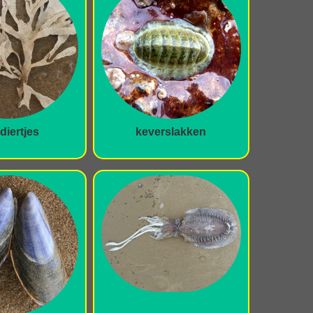
iertjes
keverslakken