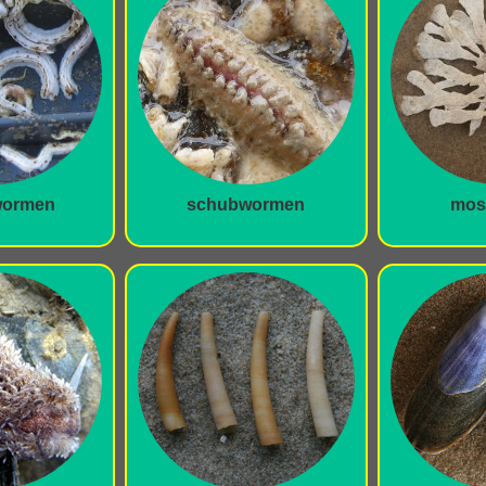
wormen
schubwormen
mosd