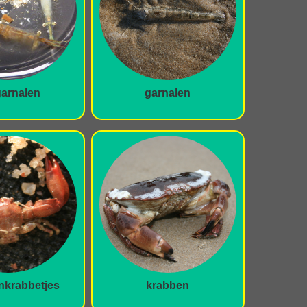
arnalen
garnalen
nkrabbetjes
krabben