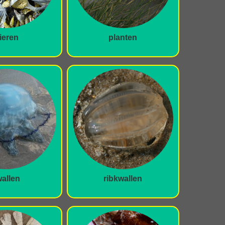
ieren
planten
allen
ribkwallen