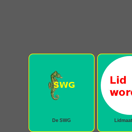
De SWG
Lidmaa