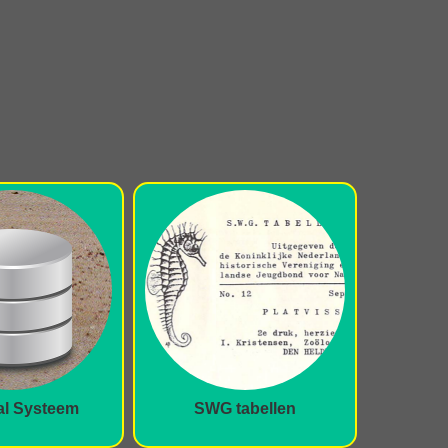
al Systeem
SWG tabellen