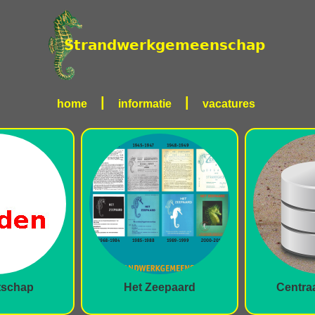
|
|
home
informatie
vacatures
tschap
Het Zeepaard
Centra