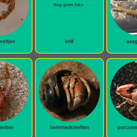
eeftjes
krill
aasg
eeften
heremietkreeften
porcelei