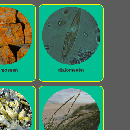
tmossen
diatomeeën