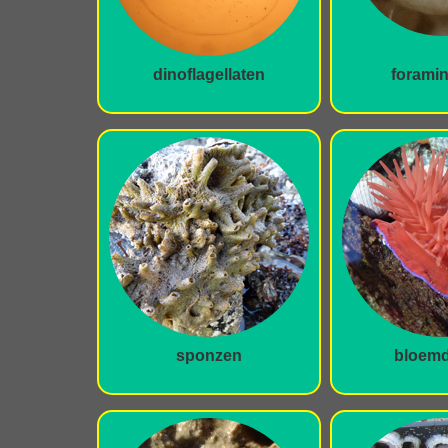
dinoflagellaten
foramin
sponzen
bloemd