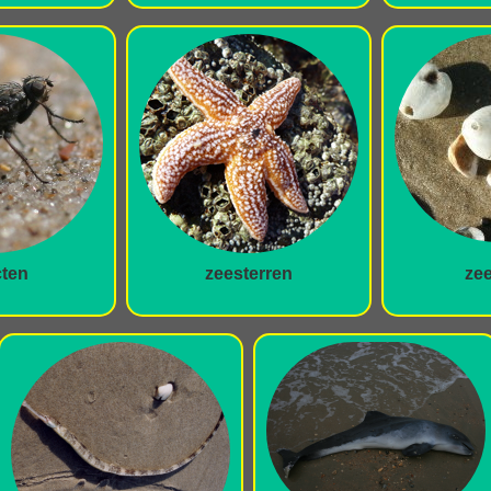
cten
zeesterren
zee