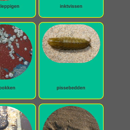
leppigen
inktvissen
pokken
pissebedden