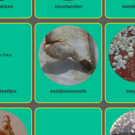
lakken
stoottanden
tweek
eeftjes
eendenmossels
zee