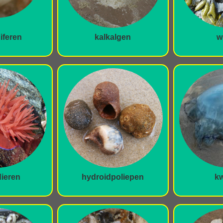
iferen
kalkalgen
w
ieren
hydroidpoliepen
kw