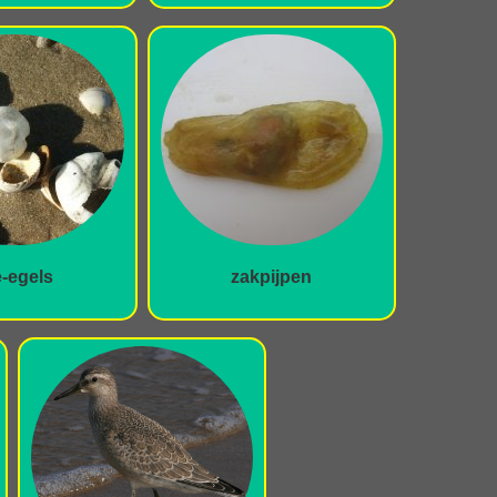
-egels
zakpijpen