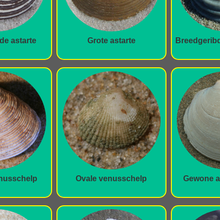
de astarte
Grote astarte
Breedgerib
nusschelp
Ovale venusschelp
Gewone a