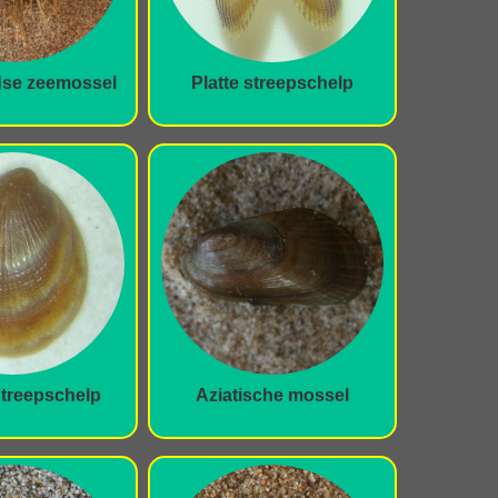
dse zeemossel
Platte streepschelp
streepschelp
Aziatische mossel