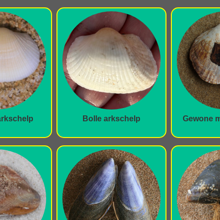
arkschelp
Bolle arkschelp
Gewone m