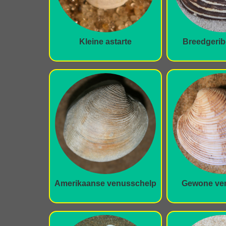
Kleine astarte
Breedgerib
Amerikaanse venusschelp
Gewone ve