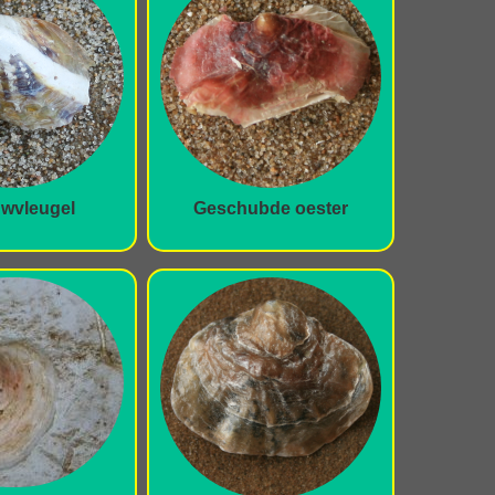
wvleugel
Geschubde oester