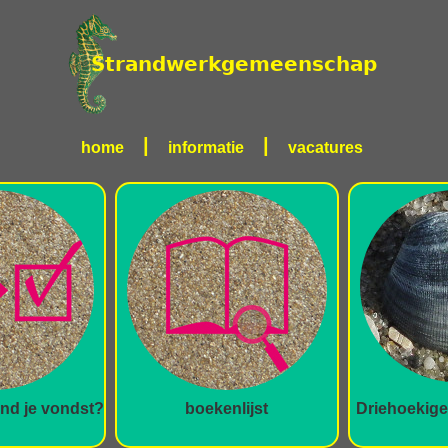
|
|
home
informatie
vacatures
ind je vondst?
boekenlijst
Driehoekige