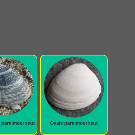
 parelmoerneut
Ovale parelmoerneut