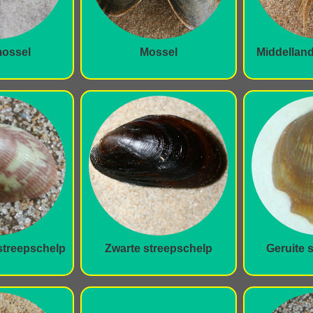
ossel
Mossel
Middellan
treepschelp
Zwarte streepschelp
Geruite 