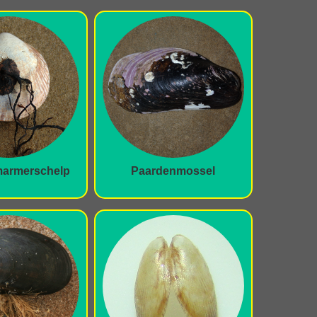
armerschelp
Paardenmossel