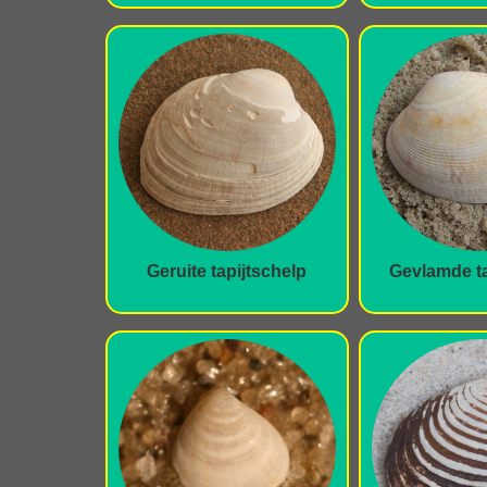
Geruite tapijtschelp
Gevlamde ta