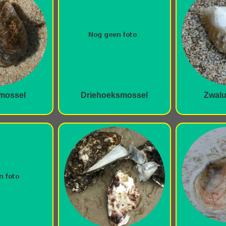
mossel
Driehoeksmossel
Zwalu