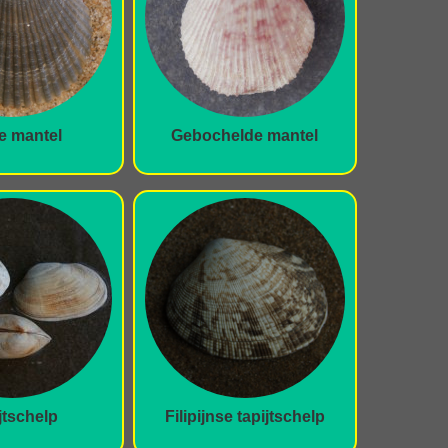
e mantel
Gebochelde mantel
jtschelp
Filipijnse tapijtschelp