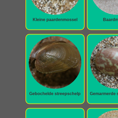
Kleine paardenmossel
Baardm
Gebochelde streepschelp
Gemarmerde s