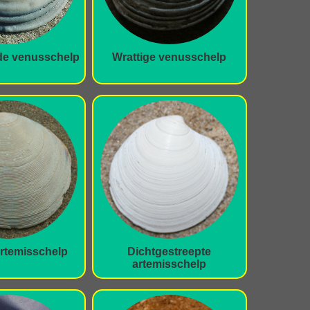
de venusschelp
Wrattige venusschelp
rtemisschelp
Dichtgestreepte
artemisschelp