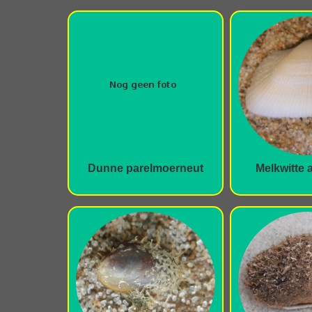
Dunne parelmoerneut
Melkwitte 