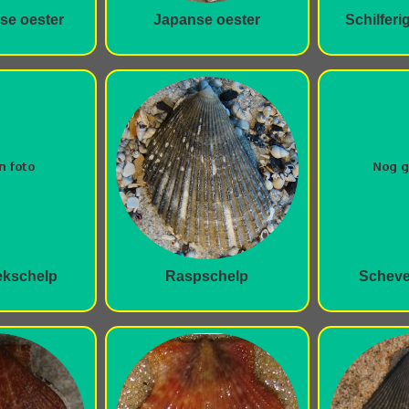
se oester
Japanse oester
Schilferi
ekschelp
Raspschelp
Scheve 