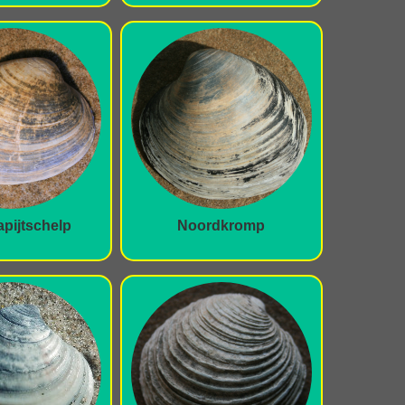
tapijtschelp
Noordkromp