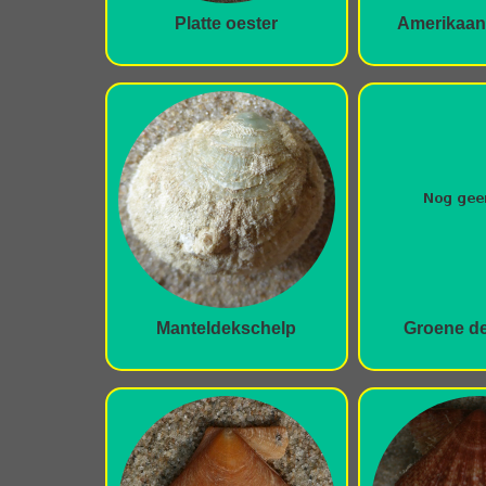
Platte oester
Amerikaan
Manteldekschelp
Groene d