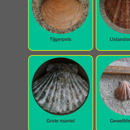
Tijgerpels
IJslands
Grote mantel
Gewelfde