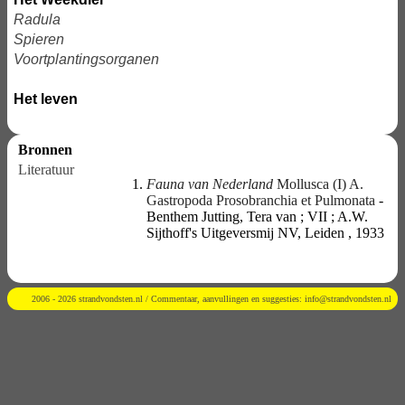
Radula
Spieren
Voortplantingsorganen
Het leven
Bronnen
Literatuur
Fauna van Nederland
Mollusca (I) A.
Gastropoda Prosobranchia et Pulmonata
-
Benthem Jutting, Tera van ; VII ; A.W.
Sijthoff's Uitgeversmij NV, Leiden , 1933
2006 - 2026 strandvondsten.nl / Commentaar, aanvullingen en suggesties:
info@strandvondsten.nl