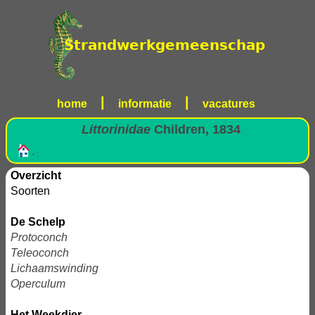
|
|
home
informatie
vacatures
Littorinidae
Children, 1834
- :
Overzicht
Soorten
De Schelp
Protoconch
Teleoconch
Lichaamswinding
Operculum
Het Weekdier