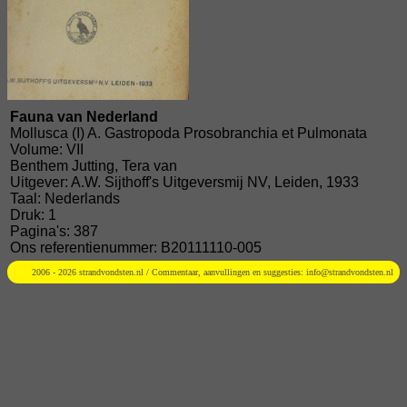
Fauna van Nederland
Mollusca (I) A. Gastropoda Prosobranchia et Pulmonata
Volume: VII
Benthem Jutting, Tera van
Uitgever: A.W. Sijthoff's Uitgeversmij NV, Leiden, 1933
Taal: Nederlands
Druk: 1
Pagina's: 387
Ons referentienummer: B20111110-005
2006 - 2026 strandvondsten.nl / Commentaar, aanvullingen en suggesties:
info@strandvondsten.nl