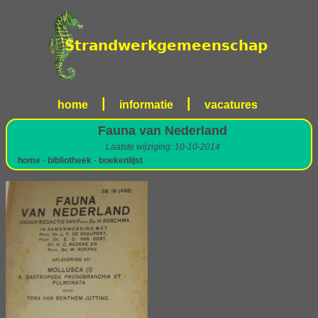
|
|
home
informatie
vacatures
Fauna van Nederland
Laatste wijziging: 10-10-2014
home
-
bibliotheek
-
boekenlijst