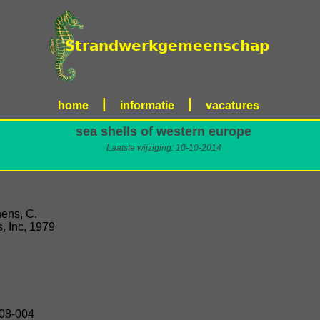
|
|
home
informatie
vacatures
sea shells of western europe
Laatste wijziging: 10-10-2014
hens, C.
, Inc, 1979
08-004