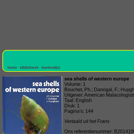
home
-
bibliotheek
-
boekenlijst
sea shells of western europe
Volume: 1
Bouchet, Ph.; Danrigal, F.; Huyg
Uitgever: American Malacologists
Taal: English
Druk: 1
Pagina's: 144
Vertaald uit het Frans
Ons referentienummer: B201410