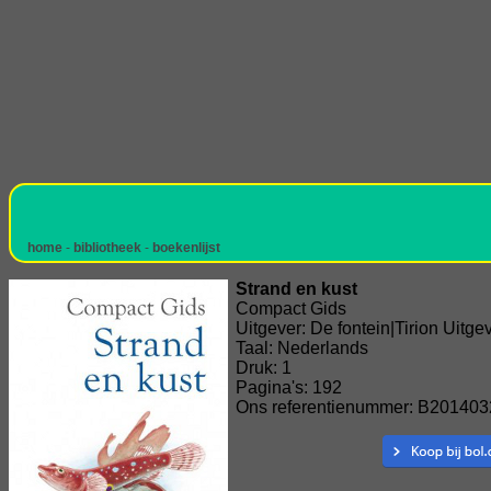
home
-
bibliotheek
-
boekenlijst
Strand en kust
Compact Gids
Uitgever: De fontein|Tirion Uitg
Taal: Nederlands
Druk: 1
Pagina's: 192
Ons referentienummer: B201403