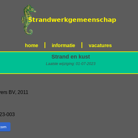
|
|
home
informatie
vacatures
Strand en kust
Laatste wijziging: 01-07-2023
evers BV, 2011
23-003