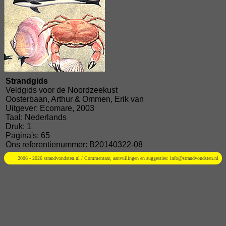
Strandgids
Veldgids voor de Noordzeekust
Oosterbaan, Arthur & Ommen, Erik van
Uitgever: Ecomare, 2003
Taal: Nederlands
Druk: 1
Pagina's: 65
Ons referentienummer: B20140322-08
2006 - 2026 strandvondsten.nl / Commentaar, aanvullingen en suggesties:
info@strandvondsten.nl