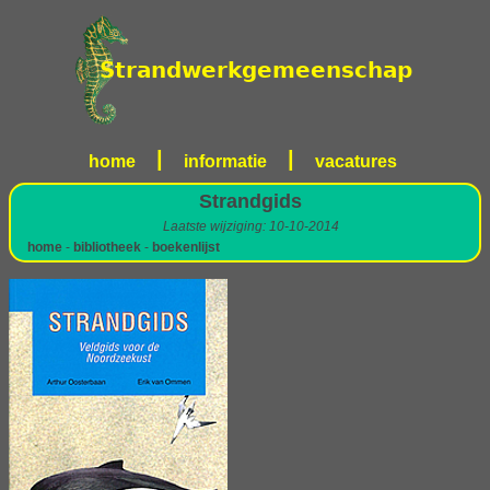
|
|
home
informatie
vacatures
Strandgids
Laatste wijziging: 10-10-2014
home
-
bibliotheek
-
boekenlijst