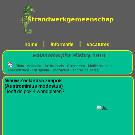
|
|
home
informatie
vacatures
Balanomorpha
Pilsbry, 1916
- Biota - Animalia -
Arthropoda
-
Crustacea
- Multicrustacea -
Thecostraca
-
Cirripedia
-
Thoracica
- Thoracicalcarea
Nieuw-Zeelandse zeepok
(Austrominius modestus)
Heeft de pok 4 wandplaten?