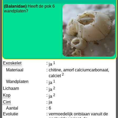
(Balanidae)
Heeft de pok 6
wandplaten?
Exoskelet
:
1
ja
Materiaal
:
chitine, amorf calciumcarbonaat,
2
calciet
Wandplaten
:
1
ja
Lichaam
:
2
ja
Kop
:
2
ja
Cirri
:
ja
Aantal
:
6
Evolutie
:
vermoedelijk ontstaan vanuit de