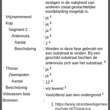
vestigen in de nabijheid van
anderen zodat geslachtelijke
voortplanting mogelijk is.
Vrijzwemmend
:
4
ja
Kop
:
4
ja
Segment 2
:
4
ja
Antennula
:
4
ja
Aantal
:
4
2
Beschrijving
:
Worden in deze fase gebruikt om
een substraat te vinden. Bij een
geschikt substraat hechten de
4
antennula zich aan het substraat.
Thorax
:
4
ja
Zwempoten
:
4
ja
Aantal
:
4
12
Beschrijving
:
3
vrij levend
Volwassen fase
:
1
Vastzittend aan een ondergrond
Bronnen
:
https://www.strandwerkgemee
nschap.nl/Thoracica