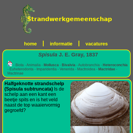
|
|
home
informatie
vacatures
Spisula
J. E. Gray, 1837
- Biota - Animalia -
Mollusca
-
Bivalvia
- Autobranchia -
Heteroconchia
- Euheterodonta - Imparidentia - Venerida - Mactroidea -
Mactridae
-
Mactrinae
Halfgeknotte strandschelp
(Spisula subtruncata)
Is de
schelp aan een kant een
beetje spits en is het veld
naast de top waaiervormig
gegroefd?