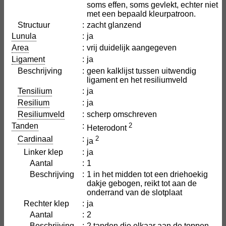
soms effen, soms gevlekt, echter niet
met een bepaald kleurpatroon.
Structuur
:
zacht glanzend
Lunula
:
ja
Area
:
vrij duidelijk aangegeven
Ligament
:
ja
Beschrijving
:
geen kalklijst tussen uitwendig
ligament en het resiliumveld
Tensilium
:
ja
Resilium
:
ja
Resiliumveld
:
scherp omschreven
Tanden
:
2
Heterodont
Cardinaal
:
2
ja
Linker klep
:
ja
Aantal
:
1
Beschrijving
:
1 in het midden tot een driehoekig
dakje gebogen, reikt tot aan de
onderrand van de slotplaat
Rechter klep
:
ja
Aantal
:
2
Beschrijving
:
2 tanden die elkaar aan de toppen