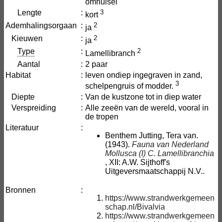
omhulsel
Lengte
:
3
kort
Ademhalingsorgaan
:
2
ja
Kieuwen
:
2
ja
Type
:
2
Lamellibranch
Aantal
:
2 paar
Habitat
:
leven ondiep ingegraven in zand,
3
schelpengruis of modder.
Diepte
:
Van de kustzone tot in diep water
Verspreiding
:
Alle zeeën van de wereld, vooral in
de tropen
Literatuur
:
Benthem Jutting, Tera van.
(1943).
Fauna van Nederland
Mollusca (I) C. Lamellibranchia
, XII: A.W. Sijthoff's
Uitgeversmaatschappij N.V..
Bronnen
:
https://www.strandwerkgemeen
schap.nl/Bivalvia
https://www.strandwerkgemeen