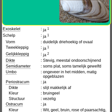
Exoskelet
:
1
ja
Schelp
:
1
ja
Vorm
:
duidelijk driehoekig of ovaal
Tweekleppig
:
1
ja
Gelijkkleppig
:
2
ja
Dikte
:
Stevig, meestal ondoorschijnend
Semidiameter
:
soms plat, soms tamelijk gewelfd
Umbo
:
ongeveer in het midden, matig
opgeblazen
Periostracum
:
ja
Dikte
:
slijt makkelijk af
Kleur
:
bruingeel
Structuur
:
vezelig
Ostracum
:
ja
Kleur
:
Wit, geel, bruin, rose of paarsachtig,