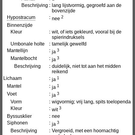
Beschrijving
:
lang lijstvormig, gegroefd aan de
bovenzijde
Hypostracum
:
2
nee
Binnenzijde
Kleur
:
wit, of iets gekleurd, vooral bij de
spierindruksels
Umbonale holte
:
tamelijk gewelfd
Mantellijn
:
3
ja
Mantelbocht
:
3
ja
Beschrijving
:
duidelijk, niet tot aan het midden
reikend
Lichaam
:
1
ja
Mantel
:
1
ja
Voet
:
3
ja
Vorm
:
wigvormig; vrij lang, spits toelopenda
Kleur
:
3
wit
Byssusklier
:
nee
Siphonen
:
3
ja
Beschrijving
:
Vergroeid, met een hoornachtig