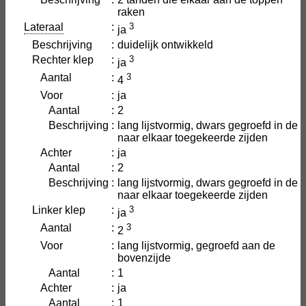
raken
Lateraal
:
3
ja
Beschrijving
:
duidelijk ontwikkeld
Rechter klep
:
3
ja
Aantal
:
3
4
Voor
:
ja
Aantal
:
2
Beschrijving
:
lang lijstvormig, dwars gegroefd in de
naar elkaar toegekeerde zijden
Achter
:
ja
Aantal
:
2
Beschrijving
:
lang lijstvormig, dwars gegroefd in de
naar elkaar toegekeerde zijden
Linker klep
:
3
ja
Aantal
:
3
2
Voor
:
lang lijstvormig, gegroefd aan de
bovenzijde
Aantal
:
1
Achter
:
ja
Aantal
:
1