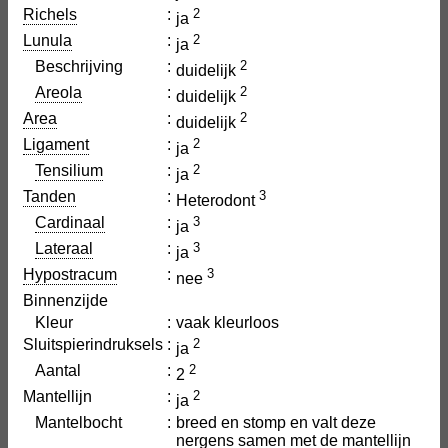
Richels
:
2
ja
Lunula
:
2
ja
Beschrijving
:
2
duidelijk
Areola
:
2
duidelijk
Area
:
2
duidelijk
Ligament
:
2
ja
Tensilium
:
2
ja
Tanden
:
3
Heterodont
Cardinaal
:
3
ja
Lateraal
:
3
ja
Hypostracum
:
3
nee
Binnenzijde
Kleur
:
vaak kleurloos
Sluitspierindruksels
:
2
ja
Aantal
:
2
2
Mantellijn
:
2
ja
Mantelbocht
:
breed en stomp en valt deze
nergens samen met de mantellijn