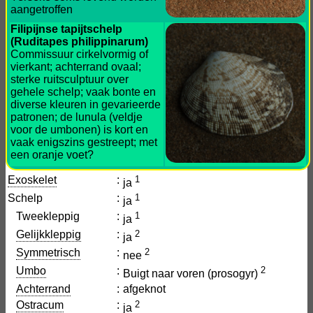
aangetroffen
Filipijnse tapijtschelp
(Ruditapes philippinarum)
Commissuur cirkelvormig of
vierkant; achterrand ovaal;
sterke ruitsculptuur over
gehele schelp; vaak bonte en
diverse kleuren in gevarieerde
patronen; de lunula (veldje
voor de umbonen) is kort en
vaak enigszins gestreept; met
een oranje voet?
Exoskelet
:
1
ja
Schelp
:
1
ja
Tweekleppig
:
1
ja
Gelijkkleppig
:
2
ja
Symmetrisch
:
2
nee
Umbo
:
2
Buigt naar voren (prosogyr)
Achterrand
:
afgeknot
Ostracum
:
2
ja