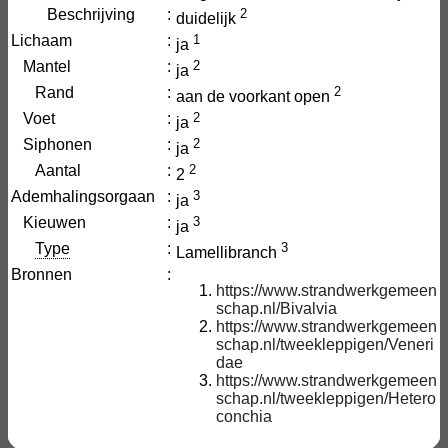
Beschrijving
:
2
duidelijk
Lichaam
:
1
ja
Mantel
:
2
ja
Rand
:
2
aan de voorkant open
Voet
:
2
ja
Siphonen
:
2
ja
Aantal
:
2
2
Ademhalingsorgaan
:
3
ja
Kieuwen
:
3
ja
Type
:
3
Lamellibranch
Bronnen
:
https://www.strandwerkgemeen
schap.nl/Bivalvia
https://www.strandwerkgemeen
schap.nl/tweekleppigen/Veneri
dae
https://www.strandwerkgemeen
schap.nl/tweekleppigen/Hetero
conchia