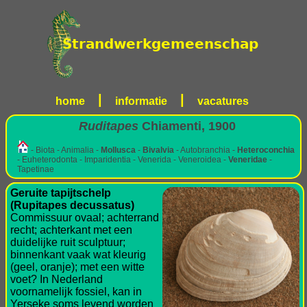
|
|
home
informatie
vacatures
Ruditapes
Chiamenti, 1900
- Biota - Animalia -
Mollusca
-
Bivalvia
- Autobranchia -
Heteroconchia
- Euheterodonta - Imparidentia - Venerida - Veneroidea -
Veneridae
-
Tapetinae
Geruite tapijtschelp
(Rupitapes decussatus)
Commissuur ovaal; achterrand
recht; achterkant met een
duidelijke ruit sculptuur;
binnenkant vaak wat kleurig
(geel, oranje); met een witte
voet? In Nederland
voornamelijk fossiel, kan in
Yerseke soms levend worden