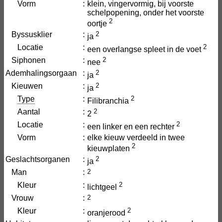
Vorm
:
klein, vingervormig, bij voorste
schelpopening, onder het voorste
2
oortje
Byssusklier
:
2
ja
Locatie
:
2
een overlangse spleet in de voet
Siphonen
:
2
nee
Ademhalingsorgaan
:
2
ja
Kieuwen
:
2
ja
Type
:
2
Filibranchia
Aantal
:
2
2
Locatie
:
2
een linker en een rechter
Vorm
:
elke kieuw verdeeld in twee
2
kieuwplaten
Geslachtsorganen
:
2
ja
Man
:
2
Kleur
:
2
lichtgeel
Vrouw
:
2
Kleur
:
2
oranjerood