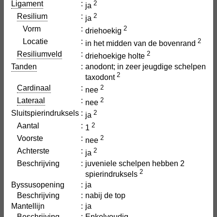
Ligament
:
2
ja
Resilium
:
2
ja
Vorm
:
2
driehoekig
Locatie
:
2
in het midden van de bovenrand
Resiliumveld
:
2
driehoekige holte
Tanden
:
anodont; in zeer jeugdige schelpen
2
taxodont
Cardinaal
:
2
nee
Lateraal
:
2
nee
Sluitspierindruksels
:
2
ja
Aantal
:
2
1
Voorste
:
2
nee
Achterste
:
2
ja
Beschrijving
:
juveniele schelpen hebben 2
2
spierindruksels
Byssusopening
:
ja
Beschrijving
:
nabij de top
Mantellijn
:
ja
Beschrijving
:
Enkelvoudig