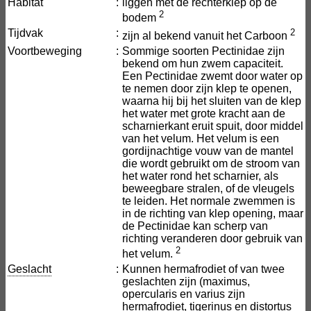
Habitat
:
liggen met de rechterklep op de
2
bodem
Tijdvak
:
2
zijn al bekend vanuit het Carboon
Voortbeweging
:
Sommige soorten Pectinidae zijn
bekend om hun zwem capaciteit.
Een Pectinidae zwemt door water op
te nemen door zijn klep te openen,
waarna hij bij het sluiten van de klep
het water met grote kracht aan de
scharnierkant eruit spuit, door middel
van het velum. Het velum is een
gordijnachtige vouw van de mantel
die wordt gebruikt om de stroom van
het water rond het scharnier, als
beweegbare stralen, of de vleugels
te leiden. Het normale zwemmen is
in de richting van klep opening, maar
de Pectinidae kan scherp van
richting veranderen door gebruik van
2
het velum.
Geslacht
:
Kunnen hermafrodiet of van twee
geslachten zijn (maximus,
opercularis en varius zijn
hermafrodiet, tigerinus en distortus