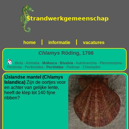
|
|
home
informatie
vacatures
Chlamys
Röding, 1798
- Biota - Animalia -
Mollusca
-
Bivalvia
- Autobranchia - Pteriomorphia -
Pectinida - Pectinoidea -
Pectinidae
- Pedinae - Chlamydini
IJslandse mantel (Chlamys
Islandica)
Zijn de oortjes voor
en achter van gelijke lente,
heeft de klep tot 140 fijne
ribben?