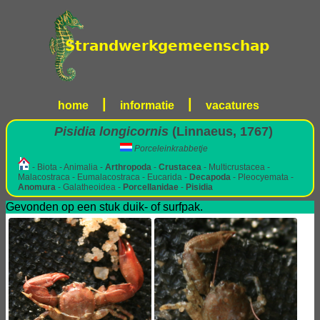
|
|
home
informatie
vacatures
Pisidia longicornis
(Linnaeus, 1767)
Porceleinkrabbetje
- Biota - Animalia -
Arthropoda
-
Crustacea
- Multicrustacea -
Malacostraca - Eumalacostraca - Eucarida -
Decapoda
- Pleocyemata -
Anomura
- Galatheoidea -
Porcellanidae
-
Pisidia
Gevonden op een stuk duik- of surfpak.