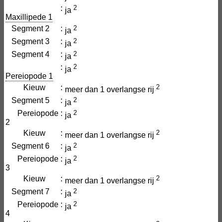
:
2
ja
Maxillipede 1
Segment 2
:
2
ja
Segment 3
:
2
ja
Segment 4
:
2
ja
:
2
ja
Pereiopode 1
Kieuw
:
2
meer dan 1 overlangse rij
Segment 5
:
2
ja
Pereiopode
:
2
ja
2
Kieuw
:
2
meer dan 1 overlangse rij
Segment 6
:
2
ja
Pereiopode
:
2
ja
3
Kieuw
:
2
meer dan 1 overlangse rij
Segment 7
:
2
ja
Pereiopode
:
2
ja
4