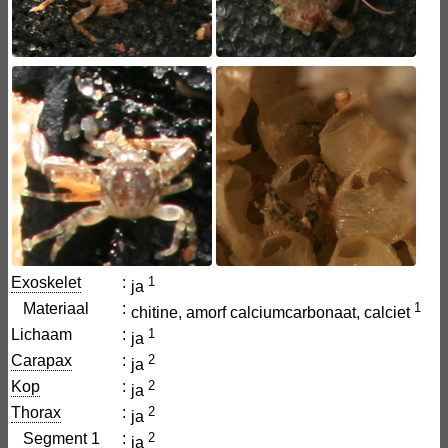
Exoskelet
:
1
ja
Materiaal
:
1
chitine, amorf calciumcarbonaat, calciet
Lichaam
:
1
ja
Carapax
:
2
ja
Kop
:
2
ja
Thorax
:
2
ja
Segment 1
:
2
ja