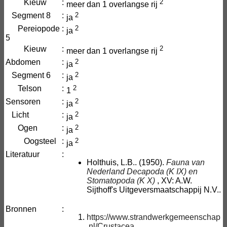
Kieuw
:
2
meer dan 1 overlangse rij
Segment 8
:
2
ja
Pereiopode
:
2
ja
5
Kieuw
:
2
meer dan 1 overlangse rij
Abdomen
:
2
ja
Segment 6
:
2
ja
Telson
:
2
1
Sensoren
:
2
ja
Licht
:
2
ja
Ogen
:
2
ja
Oogsteel
:
2
ja
Literatuur
:
Holthuis, L.B.. (1950).
Fauna van
Nederland
Decapoda (K IX) en
Stomatopoda (K X)
, XV: A.W.
Sijthoff's Uitgeversmaatschappij N.V..
Bronnen
:
https://www.strandwerkgemeenschap
.nl/Crustacea