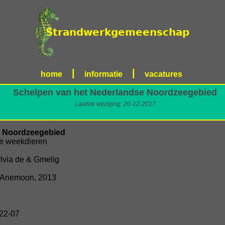
|
|
home
informatie
vacatures
Schelpen van het Nederlandse Noordzeegebied
Laatste wijziging: 20-12-2017
e Noordzeegebied
ne weekdieren
lvia de & Gmelig
ng Anemoon, 2013
22-07