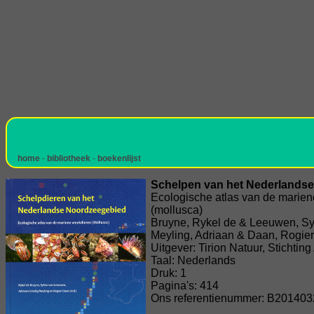
home
-
bibliotheek
-
boekenlijst
Schelpen van het Nederlands
Ecologische atlas van de marie
(mollusca)
Bruyne, Rykel de & Leeuwen, Sy
Meyling, Adriaan & Daan, Rogier
Uitgever: Tirion Natuur, Stichti
Taal: Nederlands
Druk: 1
Pagina's: 414
Ons referentienummer: B201403