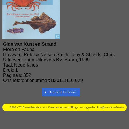
Gids van Kust en Strand
Flora en Fauna
Hayward, Peter & Nelson-Smith, Tony & Shields, Chris
Uitgever: Tirion Uitgevers BV, Baarn, 1999
Taal: Nederlands
Druk: 1
Pagina's: 352
Ons referentienummer: B20111110-029
2006 - 2026 strandvondsten.nl / Commentaar, aanvullingen en suggesties:
info@strandvondsten.nl