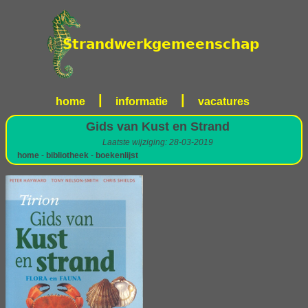
|
|
home
informatie
vacatures
Gids van Kust en Strand
Laatste wijziging: 28-03-2019
home
-
bibliotheek
-
boekenlijst