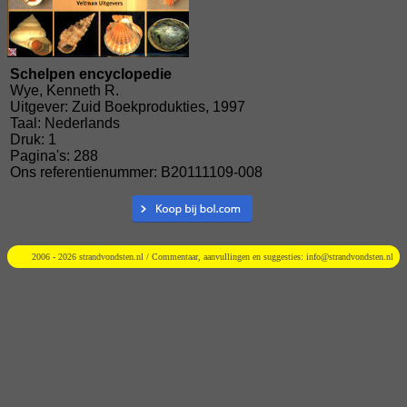
Schelpen encyclopedie
Wye, Kenneth R.
Uitgever: Zuid Boekprodukties, 1997
Taal: Nederlands
Druk: 1
Pagina's: 288
Ons referentienummer: B20111109-008
2006 - 2026 strandvondsten.nl / Commentaar, aanvullingen en suggesties:
info@strandvondsten.nl