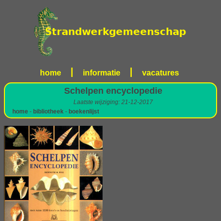
|
|
home
informatie
vacatures
Schelpen encyclopedie
Laatste wijziging: 21-12-2017
home
-
bibliotheek
-
boekenlijst