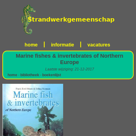
|
|
home
informatie
vacatures
Marine fishes & invertebrates of Northern
Europe
Laatste wijziging: 21-12-2017
home
-
bibliotheek
-
boekenlijst