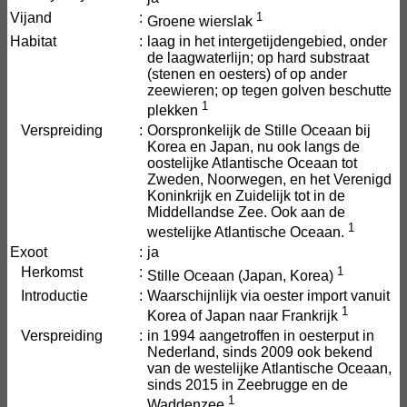
Vijand
:
1
Groene wierslak
Habitat
:
laag in het intergetijdengebied, onder
de laagwaterlijn; op hard substraat
(stenen en oesters) of op ander
zeewieren; op tegen golven beschutte
1
plekken
Verspreiding
:
Oorspronkelijk de Stille Oceaan bij
Korea en Japan, nu ook langs de
oostelijke Atlantische Oceaan tot
Zweden, Noorwegen, en het Verenigd
Koninkrijk en Zuidelijk tot in de
Middellandse Zee. Ook aan de
1
westelijke Atlantische Oceaan.
Exoot
:
ja
Herkomst
:
1
Stille Oceaan (Japan, Korea)
Introductie
:
Waarschijnlijk via oester import vanuit
1
Korea of Japan naar Frankrijk
Verspreiding
:
in 1994 aangetroffen in oesterput in
Nederland, sinds 2009 ook bekend
van de westelijke Atlantische Oceaan,
sinds 2015 in Zeebrugge en de
1
Waddenzee