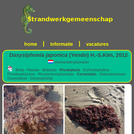
|
|
home
informatie
vacatures
Dasysiphonia japonica
(Yendo) H.-S.Kim, 2012
Veelvertakt pluimwier
- Biota - Plantae - Biliphyta -
Rhodophyta
- Eurhodophytina -
Florideophyceae - Rhodymeniophycidae -
Ceramiales
- Delesseriaceae -
Dasyoideae - Dasysiphonia