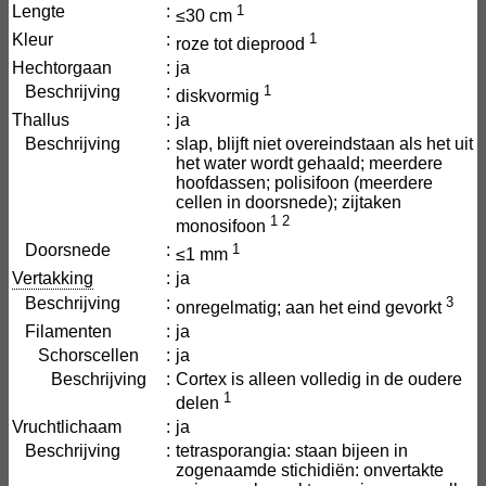
Lengte
:
1
≤30 cm
Kleur
:
1
roze tot dieprood
Hechtorgaan
:
ja
Beschrijving
:
1
diskvormig
Thallus
:
ja
Beschrijving
:
slap, blijft niet overeindstaan als het uit
het water wordt gehaald; meerdere
hoofdassen; polisifoon (meerdere
cellen in doorsnede); zijtaken
1
2
monosifoon
Doorsnede
:
1
≤1 mm
Vertakking
:
ja
Beschrijving
:
3
onregelmatig; aan het eind gevorkt
Filamenten
:
ja
Schorscellen
:
ja
Beschrijving
:
Cortex is alleen volledig in de oudere
1
delen
Vruchtlichaam
:
ja
Beschrijving
:
tetrasporangia: staan bijeen in
zogenaamde stichidiën: onvertakte