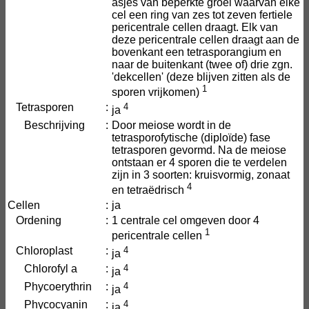
asjes van beperkte groei waarvan elke
cel een ring van zes tot zeven fertiele
pericentrale cellen draagt. Elk van
deze pericentrale cellen draagt aan de
bovenkant een tetrasporangium en
naar de buitenkant (twee of) drie zgn.
'dekcellen' (deze blijven zitten als de
1
sporen vrijkomen)
Tetrasporen
:
4
ja
Beschrijving
:
Door meiose wordt in de
tetrasporofytische (diploïde) fase
tetrasporen gevormd. Na de meiose
ontstaan er 4 sporen die te verdelen
zijn in 3 soorten: kruisvormig, zonaat
4
en tetraëdrisch
Cellen
:
ja
Ordening
:
1 centrale cel omgeven door 4
1
pericentrale cellen
Chloroplast
:
4
ja
Chlorofyl a
:
4
ja
Phycoerythrin
:
4
ja
Phycocyanin
:
4
ja