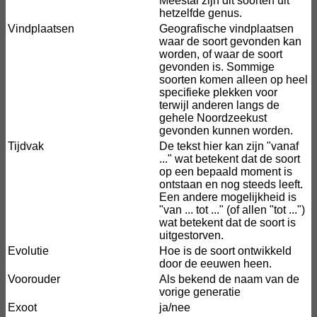
Meestal zijn dit soorten uit
hetzelfde genus.
Vindplaatsen
Geografische vindplaatsen
waar de soort gevonden kan
worden, of waar de soort
gevonden is. Sommige
soorten komen alleen op heel
specifieke plekken voor
terwijl anderen langs de
gehele Noordzeekust
gevonden kunnen worden.
Tijdvak
De tekst hier kan zijn "vanaf
..." wat betekent dat de soort
op een bepaald moment is
ontstaan en nog steeds leeft.
Een andere mogelijkheid is
"van ... tot ..." (of allen "tot ...")
wat betekent dat de soort is
uitgestorven.
Evolutie
Hoe is de soort ontwikkeld
door de eeuwen heen.
Voorouder
Als bekend de naam van de
vorige generatie
Exoot
ja/nee