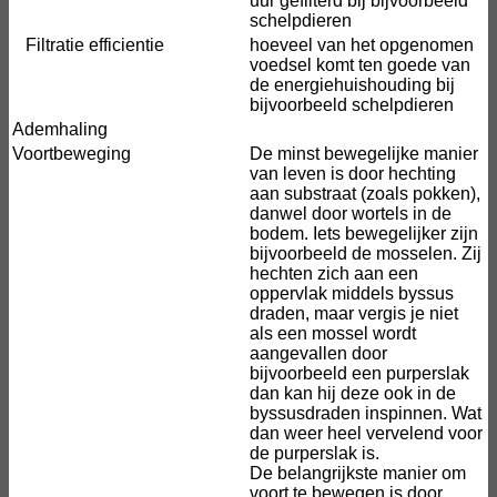
uur gefilterd bij bijvoorbeeld
schelpdieren
Filtratie efficientie
hoeveel van het opgenomen
voedsel komt ten goede van
de energiehuishouding bij
bijvoorbeeld schelpdieren
Ademhaling
Voortbeweging
De minst bewegelijke manier
van leven is door hechting
aan substraat (zoals pokken),
danwel door wortels in de
bodem. Iets bewegelijker zijn
bijvoorbeeld de mosselen. Zij
hechten zich aan een
oppervlak middels byssus
draden, maar vergis je niet
als een mossel wordt
aangevallen door
bijvoorbeeld een purperslak
dan kan hij deze ook in de
byssusdraden inspinnen. Wat
dan weer heel vervelend voor
de purperslak is.
De belangrijkste manier om
voort te bewegen is door