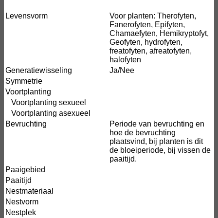
Levensvorm
Voor planten: Therofyten,
Fanerofyten, Epifyten,
Chamaefyten, Hemikryptofyt,
Geofyten, hydrofyten,
freatofyten, afreatofyten,
halofyten
Generatiewisseling
Ja/Nee
Symmetrie
Voortplanting
Voortplanting sexueel
Voortplanting asexueel
Bevruchting
Periode van bevruchting en
hoe de bevruchting
plaatsvind, bij planten is dit
de bloeiperiode, bij vissen de
paaitijd.
Paaigebied
Paaitijd
Nestmateriaal
Nestvorm
Nestplek