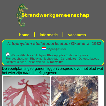
|
|
home
informatie
vacatures
Nitophyllum stellatocorticatum
Okamura, 1932
Stippeltjeswier
- Biota - Plantae - Biliphyta -
Rhodophyta
- Eurhodophytina -
Florideophyceae - Rhodymeniophycidae -
Ceramiales
- Delesseriaceae -
Nitophylloideae - Nitophylleae -
Nitophyllum
De voortplantingsorganen liggen verspreid over het blad wat
het wier zijn naam heeft gegeven