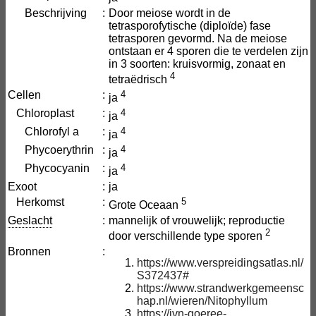
Beschrijving
:
Door meiose wordt in de
tetrasporofytische (diploïde) fase
tetrasporen gevormd. Na de meiose
ontstaan er 4 sporen die te verdelen zijn
in 3 soorten: kruisvormig, zonaat en
4
tetraëdrisch
Cellen
:
4
ja
Chloroplast
:
4
ja
Chlorofyl a
:
4
ja
Phycoerythrin
:
4
ja
Phycocyanin
:
4
ja
Exoot
:
ja
Herkomst
:
5
Grote Oceaan
Geslacht
:
mannelijk of vrouwelijk; reproductie
2
door verschillende type sporen
Bronnen
:
https://www.verspreidingsatlas.nl/
S372437#
https://www.strandwerkgemeensc
hap.nl/wieren/Nitophyllum
https://ivn-goeree-