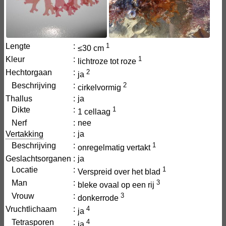
Lengte
:
1
≤30 cm
Kleur
:
1
lichtroze tot roze
Hechtorgaan
:
2
ja
Beschrijving
:
2
cirkelvormig
Thallus
:
ja
Dikte
:
1
1 cellaag
Nerf
:
nee
Vertakking
:
ja
Beschrijving
:
1
onregelmatig vertakt
Geslachtsorganen
:
ja
Locatie
:
1
Verspreid over het blad
Man
:
3
bleke ovaal op een rij
Vrouw
:
3
donkerrode
Vruchtlichaam
:
4
ja
Tetrasporen
:
4
ja