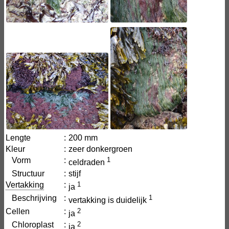
Lengte
:
200 mm
Kleur
:
zeer donkergroen
Vorm
:
1
celdraden
Structuur
:
stijf
Vertakking
:
1
ja
Beschrijving
:
1
vertakking is duidelijk
Cellen
:
2
ja
Chloroplast
:
2
ja