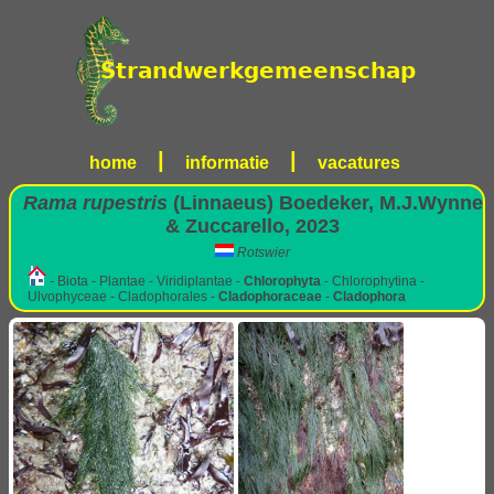
|
|
home
informatie
vacatures
Rama rupestris
(Linnaeus) Boedeker, M.J.Wynne
& Zuccarello, 2023
Rotswier
- Biota - Plantae - Viridiplantae -
Chlorophyta
- Chlorophytina -
Ulvophyceae - Cladophorales -
Cladophoraceae
-
Cladophora