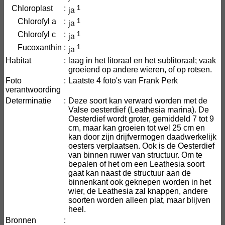
Chloroplast
:
1
ja
Chlorofyl a
:
1
ja
Chlorofyl c
:
1
ja
Fucoxanthin
:
1
ja
Habitat
:
laag in het litoraal en het sublitoraal; vaak
groeiend op andere wieren, of op rotsen.
Foto
:
Laatste 4 foto's van Frank Perk
verantwoording
Determinatie
:
Deze soort kan verward worden met de
Valse oesterdief (Leathesia marina). De
Oesterdief wordt groter, gemiddeld 7 tot 9
cm, maar kan groeien tot wel 25 cm en
kan door zijn drijfvermogen daadwerkelijk
oesters verplaatsen. Ook is de Oesterdief
van binnen ruwer van structuur. Om te
bepalen of het om een Leathesia soort
gaat kan naast de structuur aan de
binnenkant ook geknepen worden in het
wier, de Leathesia zal knappen, andere
soorten worden alleen plat, maar blijven
heel.
Bronnen
: