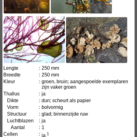
Lengte
:
250 mm
Breedte
:
250 mm
Kleur
:
groen, bruin; aangespoelde exemplaren
zijn vaker groen
Thallus
:
ja
Dikte
:
dun; scheurt als papier
Vorm
:
bolvormig
Structuur
:
glad; binnenzijde ruw
Luchtblazen
:
ja
Aantal
:
1
Cellen
:
1
ja