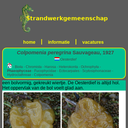
|
|
home
informatie
vacatures
Colpomenia peregrina
Sauvageau, 1927
Oesterdief
- Biota - Chromista - Harosa - Heterokonta - Ochrophyta -
Phaeophyceae
- Fucophycidae - Ectocarpales - Scytosiphonaceae -
Hydroclathreae - Colpomenia
een bolvormig, gekreukt wiertje. De Oesterdief is altijd hol.
Het oppervlak van de bol voelt glad aan.