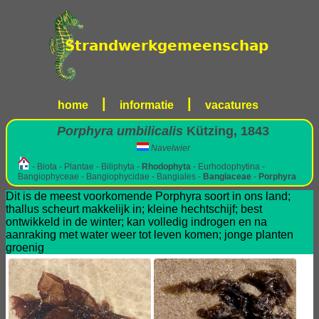
|
|
home
informatie
vacatures
Porphyra umbilicalis
Kützing, 1843
Navelwier
- Biota - Plantae - Biliphyta -
Rhodophyta
- Eurhodophytina -
Bangiophyceae - Bangiophycidae - Bangiales -
Bangiaceae
-
Porphyra
Dit is de meest voorkomende Porphyra soort in ons land;
thallus scheurt makkelijk in; kleine hechtschijf; best
ontwikkeld in de winter; kan volledig indrogen en na
aanraking met water weer tot leven komen; jonge planten
groenig