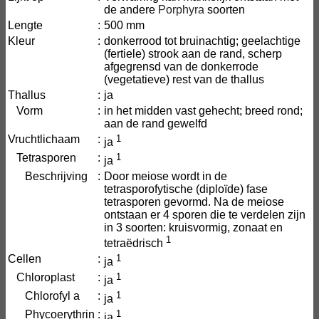
de andere
Porphyra
soorten
Lengte
:
500 mm
Kleur
:
donkerrood tot bruinachtig; geelachtige
(fertiele) strook aan de rand, scherp
afgegrensd van de donkerrode
(vegetatieve) rest van de thallus
Thallus
:
ja
Vorm
:
in het midden vast gehecht; breed rond;
aan de rand gewelfd
Vruchtlichaam
:
1
ja
Tetrasporen
:
1
ja
Beschrijving
:
Door meiose wordt in de
tetrasporofytische (diploïde) fase
tetrasporen gevormd. Na de meiose
ontstaan er 4 sporen die te verdelen zijn
in 3 soorten: kruisvormig, zonaat en
1
tetraëdrisch
Cellen
:
1
ja
Chloroplast
:
1
ja
Chlorofyl a
:
1
ja
Phycoerythrin
:
1
ja