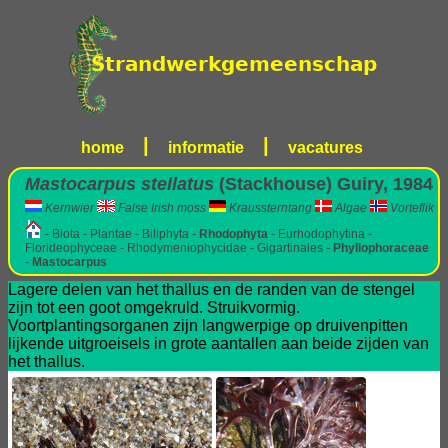
|
|
home
informatie
vacatures
Mastocarpus stellatus
(Stackhouse) Guiry, 1984
Kernwier
False Irish moss
Kraussterntang
Algae
Vorteflik
- Biota - Plantae - Biliphyta -
Rhodophyta
- Eurhodophytina -
Florideophyceae - Rhodymeniophycidae - Gigartinales -
Phyllophoraceae
-
Mastocarpus
Lagere delen van het thallus en de randen van de stengel
zijn tot een goot omgekruld. Struikvormig.
Voortplantingsorganen zijn langwerpige op druivenpitten
lijkende uitgroeisels in grote aantallen aan beide zijden van
het thallus.