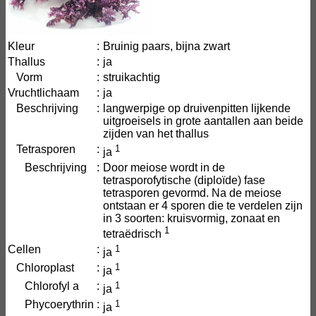
Kleur
:
Bruinig paars, bijna zwart
Thallus
:
ja
Vorm
:
struikachtig
Vruchtlichaam
:
ja
Beschrijving
:
langwerpige op druivenpitten lijkende
uitgroeisels in grote aantallen aan beide
zijden van het thallus
Tetrasporen
:
1
ja
Beschrijving
:
Door meiose wordt in de
tetrasporofytische (diploïde) fase
tetrasporen gevormd. Na de meiose
ontstaan er 4 sporen die te verdelen zijn
in 3 soorten: kruisvormig, zonaat en
1
tetraëdrisch
Cellen
:
1
ja
Chloroplast
:
1
ja
Chlorofyl a
:
1
ja
Phycoerythrin
:
1
ja