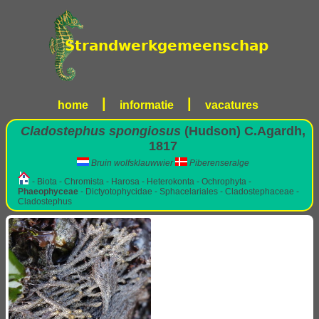
|
|
home
informatie
vacatures
Cladostephus spongiosus
(Hudson) C.Agardh,
1817
Bruin wolfsklauwwier
Piberenseralge
- Biota - Chromista - Harosa - Heterokonta - Ochrophyta -
Phaeophyceae
- Dictyotophycidae - Sphacelariales - Cladostephaceae -
Cladostephus