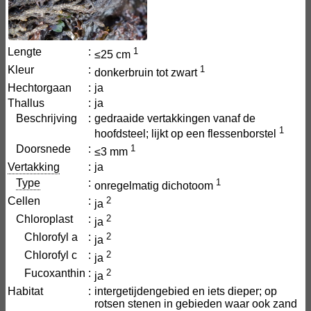
Lengte
:
1
≤25 cm
Kleur
:
1
donkerbruin tot zwart
Hechtorgaan
:
ja
Thallus
:
ja
Beschrijving
:
gedraaide vertakkingen vanaf de
1
hoofdsteel; lijkt op een flessenborstel
Doorsnede
:
1
≤3 mm
Vertakking
:
ja
Type
:
1
onregelmatig dichotoom
Cellen
:
2
ja
Chloroplast
:
2
ja
Chlorofyl a
:
2
ja
Chlorofyl c
:
2
ja
Fucoxanthin
:
2
ja
Habitat
:
intergetijdengebied en iets dieper; op
rotsen stenen in gebieden waar ook zand