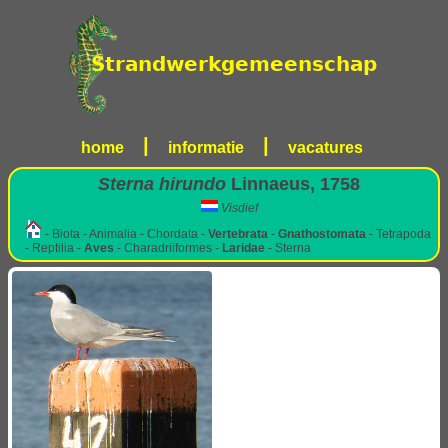
|
|
home
informatie
vacatures
Sterna hirundo
Linnaeus, 1758
Visdief
- Biota - Animalia - Chordata -
Vertebrata
-
Gnathostomata
- Tetrapoda
- Reptilia -
Aves
- Charadriiformes -
Laridae
- Sterna