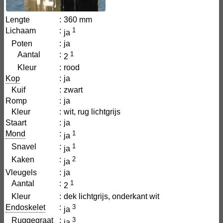
Lengte
:
360 mm
Lichaam
:
1
ja
Poten
:
ja
Aantal
:
1
2
Kleur
:
rood
Kop
:
ja
Kuif
:
zwart
Romp
:
ja
Kleur
:
wit, rug lichtgrijs
Staart
:
ja
Mond
:
1
ja
Snavel
:
1
ja
Kaken
:
2
ja
Vleugels
:
ja
Aantal
:
1
2
Kleur
:
dek lichtgrijs, onderkant wit
Endoskelet
:
3
ja
Ruggegraat
:
3
ja