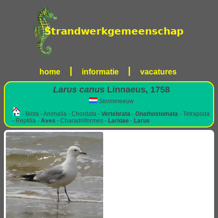
|
|
home
informatie
vacatures
Larus canus
Linnaeus, 1758
Stormmeeuw
- Biota - Animalia - Chordata -
Vertebrata
-
Gnathostomata
- Tetrapoda
- Reptilia -
Aves
- Charadriiformes -
Laridae
-
Larus