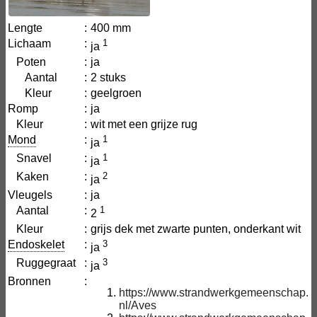
Lengte
:
400 mm
Lichaam
:
1
ja
Poten
:
ja
Aantal
:
2 stuks
Kleur
:
geelgroen
Romp
:
ja
Kleur
:
wit met een grijze rug
Mond
:
1
ja
Snavel
:
1
ja
Kaken
:
2
ja
Vleugels
:
ja
Aantal
:
1
2
Kleur
:
grijs dek met zwarte punten, onderkant wit
Endoskelet
:
3
ja
Ruggegraat
:
3
ja
Bronnen
:
https://www.strandwerkgemeenschap.
nl/Aves