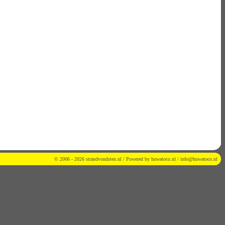
© 2006 - 2026 strandvondsten.nl / Powered by
huwatoco.nl
/
info@huwatoco.nl