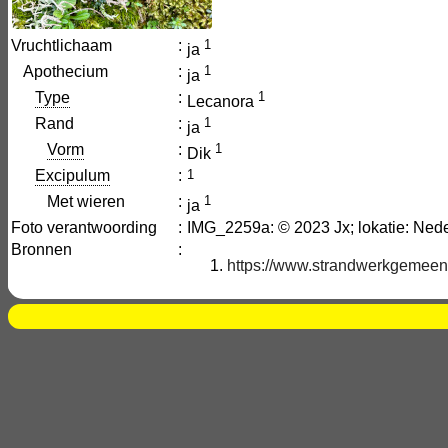
Vruchtlichaam
:
1
ja
Apothecium
:
1
ja
Type
:
1
Lecanora
Rand
:
1
ja
Vorm
:
1
Dik
Excipulum
:
1
Met wieren
:
1
ja
Foto verantwoording
:
IMG_2259a: © 2023 Jx; lokatie: Ne
Bronnen
:
https://www.strandwerkgemeen