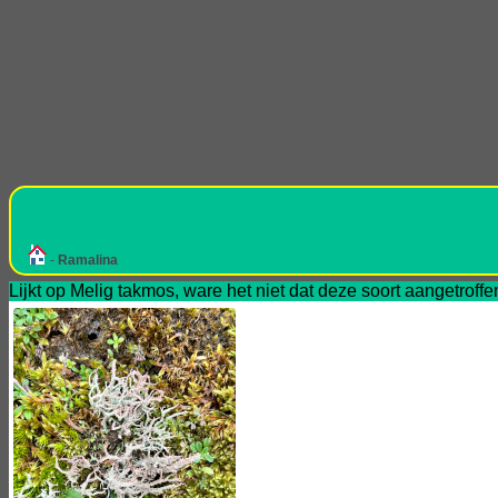
-
Ramalina
Lijkt op Melig takmos, ware het niet dat deze soort aangetroff