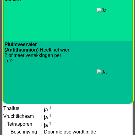
Pluimveerwier
(Antithamnion)
Heeft het wier
2 of meer vertakkingen per
cel?
Thallus
:
1
ja
Vruchtlichaam
:
1
ja
Tetrasporen
:
1
ja
Beschrijving
:
Door meiose wordt in de