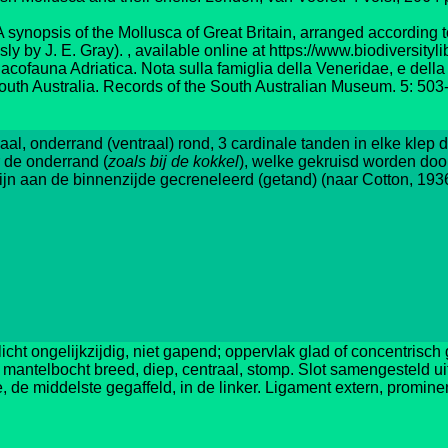
ynopsis of the Mollusca of Great Britain, arranged according to 
sly by J. E. Gray). , available online at https://www.biodiversit
cofauna Adriatica. Nota sulla famiglia della Veneridae, e della P
South Australia. Records of the South Australian Museum. 5: 503-
aal, onderrand (ventraal) rond, 3 cardinale tanden in elke klep 
r de onderrand (
zoals bij de kokkel
), welke gekruisd worden doo
ijn aan de binnenzijde gecreneleerd (getand) (naar Cotton, 193
licht ongelijkzijdig, niet gapend; oppervlak glad of concentrisch
jk; mantelbocht breed, diep, centraal, stomp. Slot samengesteld 
e, de middelste gegaffeld, in de linker. Ligament extern, promine