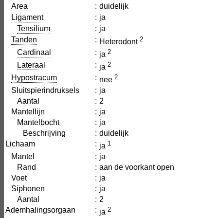
Area
:
duidelijk
Ligament
:
ja
Tensilium
:
ja
Tanden
:
2
Heterodont
Cardinaal
:
2
ja
Lateraal
:
2
ja
Hypostracum
:
2
nee
Sluitspierindruksels
:
ja
Aantal
:
2
Mantellijn
:
ja
Mantelbocht
:
ja
Beschrijving
:
duidelijk
Lichaam
:
1
ja
Mantel
:
ja
Rand
:
aan de voorkant open
Voet
:
ja
Siphonen
:
ja
Aantal
:
2
Ademhalingsorgaan
:
2
ja