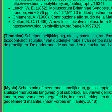
http://www.biodiversitylibrary.org/bibliography/16341
Leach, W. E. (1852). Molluscorum Britanniae Synopsis. A s
London, viii + 376 pp., pls 1-5*,5**-13 (edited posthumou
Chiamenti, A. (1900). Contribuzione alio studio della Mala
Cotton, B. C. (1936). A new fossil bivalve mollusc from 
https://www.biodiversitylibrary.org/page/40997329
(Timoclea)
Schelpen gelijkkleppig, niet symmetrisch, rond/ov
taxodont-slot, sculptuur van duidelijke ribbels van de top naa
de groeilijnen. De onderrand, de voorrand en de achterrand z
(Mysia)
Schelp min of meer rond, tamelijk dun, gelijkkleppig, 
sluitspierindruksels langwerpig of suborbiculair, vrijwel geli
tanden, waarvan er één gegaffeld is, in de rechterklep, en dri
gedefinieerd maantje. (naar Forbes en Hanley, 1848)