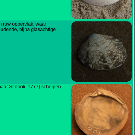
n ruw oppervlak, waar
houdende, bijna glasachtige
(naar Scopoli, 1777) schelpen