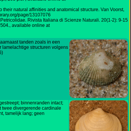
their natural affinities and anatomical structure. Van Voorst,
ylibrary.org/page/13107076
etricolidae. Rivista Italiana di Scienze Naturali. 20(1-2): 9-15
504., available online at
daarnaast tanden zoals in een
r lamelachtige structuren volgens
6)
 gestreept; binnenranden intact;
uit twee divergerende cardinale
nt, tamelijk lang; geen