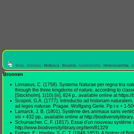
- Biota - Animalia -
Mollusca
-
Bivalvia
- Autobranchia -
Heteroconchia
- E
Bronnen
Linnaeus, C. (1758). Systema Naturae per regna tria natu
through the three kingdoms of nature, according to classe
[Stockholm]. 1(10) [iii], 824 p., available online at https:
Scopoli, G.A. (1777). Introductio ad historiam naturalem
ad leges naturae. Pragae. Wolfgang Gerle. Pp i-x + 1-506.
Lamarck, J. B. (1801). Système des animaux sans vertèbr
viii + 432 pp., available online at http://biodiversitylibr
Schumacher, C. F. (1817). Essai d'un nouveau système de
http://www.biodiversitylibrary.org/item/81329
Forbes, E.; Hanley, S. C. T. (1848-1853). A history of Brit