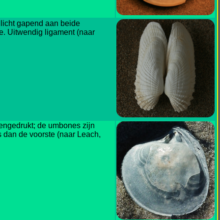
 licht gapend aan beide
e. Uitwendig ligament (naar
mengedrukt; de umbones zijn
is dan de voorste (naar Leach,