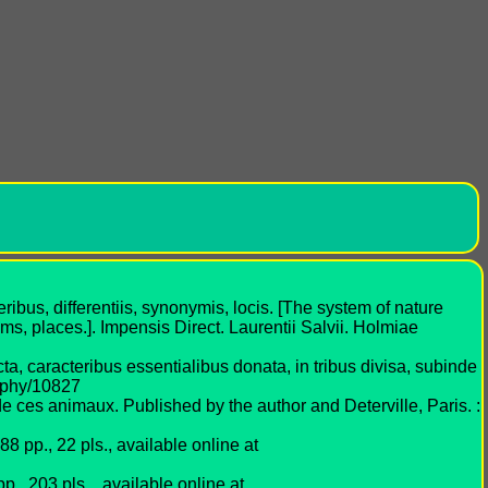
bus, differentiis, synonymis, locis. [The system of nature
ms, places.]. Impensis Direct. Laurentii Salvii. Holmiae
a, caracteribus essentialibus donata, in tribus divisa, subinde
raphy/10827
 ces animaux. Published by the author and Deterville, Paris. :
 pp., 22 pls., available online at
p., 203 pls. , available online at