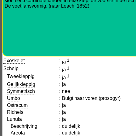
slot met 3 cardinale tanden in elke klep, de voorste in de r
De voet lansvormig. (naar Leach, 1852)
Exoskelet
:
1
ja
Schelp
:
1
ja
Tweekleppig
:
1
ja
Gelijkkleppig
:
ja
Symmetrisch
:
nee
Umbo
:
Buigt naar voren (prosogyr)
Ostracum
:
ja
Richels
:
ja
Lunula
:
ja
Beschrijving
:
duidelijk
Areola
:
duidelijk