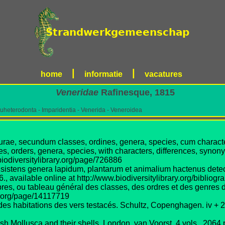
|
|
home
informatie
vacatures
Veneridae
Rafinesque, 1815
uheterodonta - Imparidentia - Venerida - Veneroidea
rae, secundum classes, ordines, genera, species, cum characteri
s, orders, genera, species, with characters, differences, synony
//biodiversitylibrary.org/page/726886
, sistens genera lapidum, plantarum et animalium hactenus detect
, available online at http://www.biodiversitylibrary.org/bibliog
es, ou tableau général des classes, des ordres et des genres de
ary.org/page/14117719
s habitations des vers testacés. Schultz, Copenghagen. iv + 288
ish Mollusca and their shells. London, van Voorst. 4 vols., 2064 p