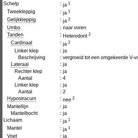
Schelp
:
1
ja
Tweekleppig
:
1
ja
Gelijkkleppig
:
2
ja
Umbo
:
naar voren
Tanden
:
2
Heterodont
Cardinaal
:
2
ja
Linker klep
:
ja
Beschrijving
:
vergroeid tot een omgekeerde V-v
Lateraal
:
ja
Rechter klep
:
ja
Aantal
:
4
Linker klep
:
ja
Aantal
:
2
Hypostracum
:
2
nee
Mantellijn
:
ja
Mantelbocht
:
ja
Lichaam
:
1
ja
Mantel
:
1
ja
Voet
:
ja