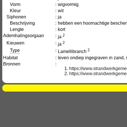
Vorm
:
wigvormig
Kleur
:
wit
Siphonen
:
ja
Beschrijving
:
hebben een hoornachtige besche
Lengte
:
kort
Ademhalingsorgaan
:
2
ja
Kieuwen
:
2
ja
Type
:
2
Lamellibranch
Habitat
:
leven ondiep ingegraven in zand, 
Bronnen
:
https://www.strandwerkgeme
https://www.strandwerkgeme