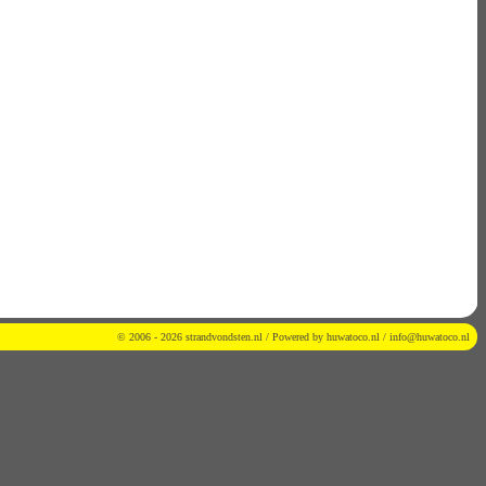
© 2006 - 2026 strandvondsten.nl / Powered by
huwatoco.nl
/
info@huwatoco.nl