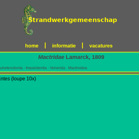
|
|
home
informatie
vacatures
Mactridae
Lamarck, 1809
uheterodonta - Imparidentia - Venerida - Mactroidea
jntes (loupe 10x)