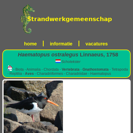
|
|
home
informatie
vacatures
Haematopus ostralegus
Linnaeus, 1758
Scholekster
- Biota - Animalia - Chordata -
Vertebrata
-
Gnathostomata
- Tetrapoda
- Reptilia -
Aves
- Charadriiformes - Charadriidae - Haematopus