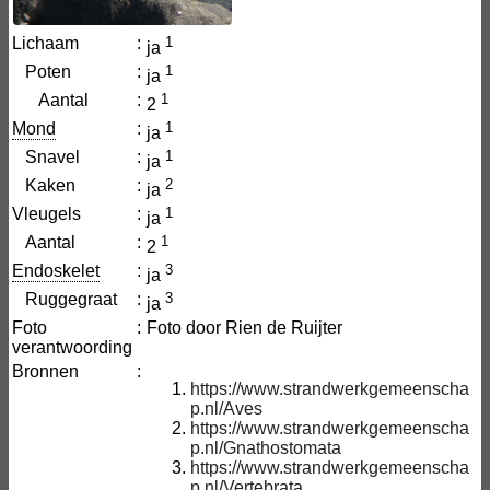
Lichaam
:
1
ja
Poten
:
1
ja
Aantal
:
1
2
Mond
:
1
ja
Snavel
:
1
ja
Kaken
:
2
ja
Vleugels
:
1
ja
Aantal
:
1
2
Endoskelet
:
3
ja
Ruggegraat
:
3
ja
Foto
:
Foto door Rien de Ruijter
verantwoording
Bronnen
:
https://www.strandwerkgemeenscha
p.nl/Aves
https://www.strandwerkgemeenscha
p.nl/Gnathostomata
https://www.strandwerkgemeenscha
p.nl/Vertebrata