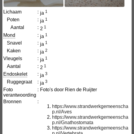
Lichaam
:
1
ja
Poten
:
1
ja
Aantal
:
1
2
Mond
:
1
ja
Snavel
:
1
ja
Kaken
:
2
ja
Vleugels
:
1
ja
Aantal
:
1
2
Endoskelet
:
3
ja
Ruggegraat
:
3
ja
Foto
:
Foto's door Rien de Ruijter
verantwoording
Bronnen
:
https://www.strandwerkgemeenscha
p.nl/Aves
https://www.strandwerkgemeenscha
p.nl/Gnathostomata
https://www.strandwerkgemeenscha
p.nl/Vertebrata