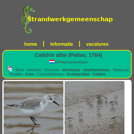
|
|
home
informatie
vacatures
Calidris alba
(Pallas, 1764)
Drieteenstrandloper
- Biota - Animalia - Chordata -
Vertebrata
-
Gnathostomata
- Tetrapoda
- Reptilia -
Aves
- Charadriiformes -
Scolopacidae
-
Calidris